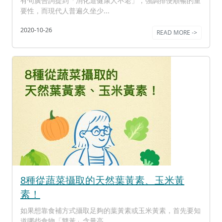
有句廣告詞提到「消化道健康人不老」，強調排便順暢的重
要性，而現代人普遍久坐少...
2020-10-26
READ MORE ->
8種從蔬菜攝取的天然葉黃素、玉米黃
素！
如果想靠食補方式攝取足夠的葉黃素或玉米黃素，首先要知
道哪些食物「雙黃」含量高...