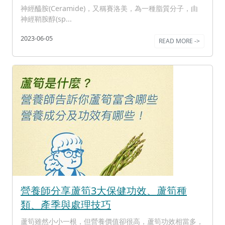
神經醯胺(Ceramide)，又稱賽洛美，為一種脂質分子，由
神經鞘胺醇(sp...
2023-06-05
READ MORE ->
營養師分享蘆筍3大保健功效、蘆筍種
類、產季與處理技巧
蘆筍雖然小小一根，但營養價值卻很高，蘆筍功效相當多，