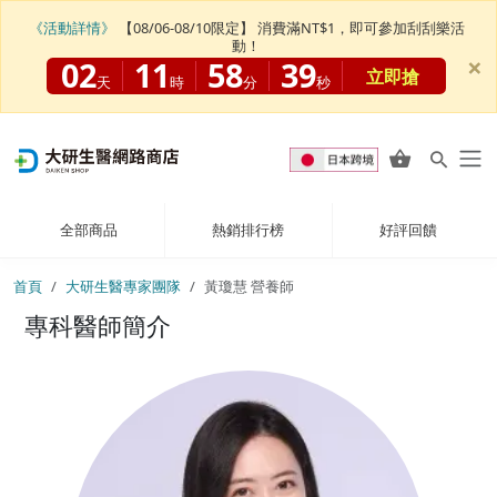
《活動詳情》
【08/06-08/10限定】 消費滿NT$1，即可參加刮刮樂活
動！
×
02
11
58
37
立即搶
天
時
分
秒
全部商品
熱銷排行榜
好評回饋
首頁
大研生醫專家團隊
黃瓊慧 營養師
專科醫師簡介