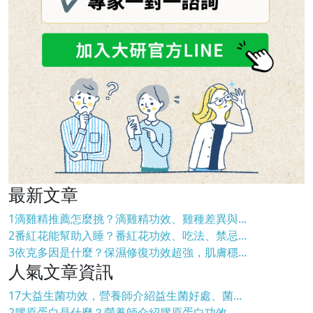
最新文章
1
滴雞精推薦怎麼挑？滴雞精功效、雞種差異與...
2
番紅花能幫助入睡？番紅花功效、吃法、禁忌...
3
依克多因是什麼？保濕修復功效超強，肌膚穩...
人氣文章資訊
1
7大益生菌功效，營養師介紹益生菌好處、菌...
2
膠原蛋白是什麼？營養師介紹膠原蛋白功效、...