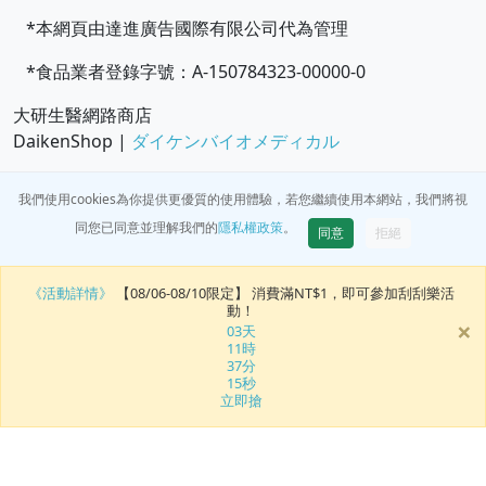
*本網頁由達進廣告國際有限公司代為管理
*食品業者登錄字號：A-150784323-00000-0
大研生醫網路商店
DaikenShop |
ダイケンバイオメディカル
我們使用cookies為你提供更優質的使用體驗，若您繼續使用本網站，我們將視
同您已同意並理解我們的
隱私權政策
。
同意
拒絕
《活動詳情》
【08/06-08/10限定】 消費滿NT$1，即可參加刮刮樂活
動！
×
03
天
11
時
37
分
13
秒
立即搶