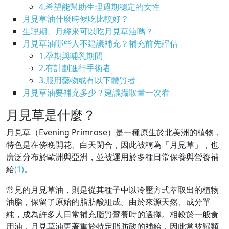
4.希望能幫助生理週期穩定的女性
月見草油什麼時候吃比較好？
生理期、月經來可以吃月見草油嗎？
月見草油哪些人不建議補充？補充前先評估
1.孕期與哺乳期間
2.有計劃進行手術者
3.服用藥物或有以下體質者
月見草油要補充多少？建議攝取量一次看
月見草是什麼？
月見草（Evening Primrose）是一種原生於北美洲的植物，
特色是在傍晚開花、白天閉合，因此被稱為「月見草」，也
廣泛分布於歐洲與亞洲，並被運用於多種日常保養與營養補
給
(1)
。
常見的月見草油，則是從其種子中以冷壓方式萃取出的植物
油脂，保留了原始的脂肪酸組成。由於來源天然、成分單
純，成為許多人日常補充脂質營養時的選擇。相較於一般食
用油，月見草油更著重於特定脂肪酸的補給，因此常被歸類