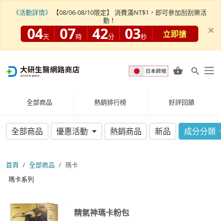
《活動詳情》
【08/06-08/10限定】 消費滿NT$1，即可參加刮刮樂活
動！
×
04
07
42
03
立即搶
天
時
分
秒
全部商品
熱銷排行榜
好評回饋
全部商品
優惠活動
熱銷商品
新品
成分分類
首頁
全部商品
瑪卡
瑪卡系列
精氣神瑪卡粉包