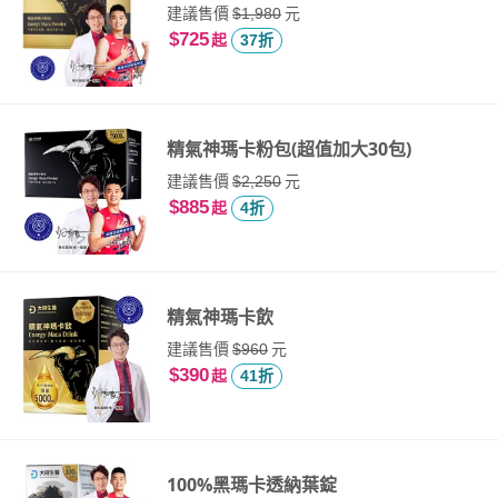
建議售價
元
$1,980
$725
起
37折
精氣神瑪卡粉包(超值加大30包)
建議售價
元
$2,250
$885
起
4折
精氣神瑪卡飲
建議售價
元
$960
$390
起
41折
100%黑瑪卡透納葉錠