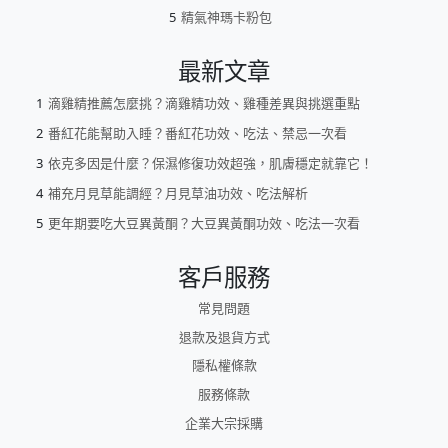
精氣神瑪卡粉包
最新文章
滴雞精推薦怎麼挑？滴雞精功效、雞種差異與挑選重點
番紅花能幫助入睡？番紅花功效、吃法、禁忌一次看
依克多因是什麼？保濕修復功效超強，肌膚穩定就靠它！
補充月見草能調經？月見草油功效、吃法解析
更年期要吃大豆異黃酮？大豆異黃酮功效、吃法一次看
客戶服務
常見問題
退款及退貨方式
隱私權條款
服務條款
企業大宗採購