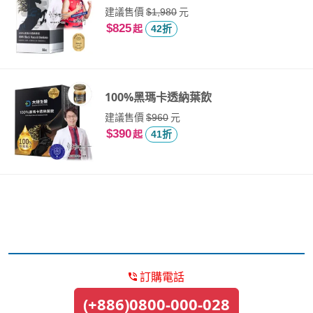
建議售價
元
$1,980
$825
起
42折
100%黑瑪卡透納葉飲
建議售價
元
$960
$390
起
41折
訂購電話
(+886)0800-000-028