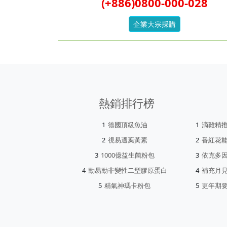
(+886)0800-000-028
企業大宗採購
熱銷排行榜
德國頂級魚油
滴雞精
視易適葉黃素
番紅花
1000億益生菌粉包
依克多
動易動非變性二型膠原蛋白
補充月
精氣神瑪卡粉包
更年期