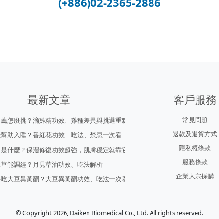
(+886)02-2365-2886
最新文章
客戶服務
常見問題
推薦怎麼挑？滴雞精功效、雞種差異與挑選重點
退款及退貨方式
能幫助入睡？番紅花功效、吃法、禁忌一次看
隱私權條款
因是什麼？保濕修復功效超強，肌膚穩定就靠它！
服務條款
見草能調經？月見草油功效、吃法解析
企業大宗採購
要吃大豆異黃酮？大豆異黃酮功效、吃法一次看
© Copyright 2026, Daiken Biomedical Co., Ltd. All rights reserved.