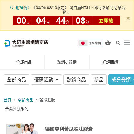
《活動詳情》
【08/06-08/10限定】 消費滿NT$1，即可參加刮刮樂活
動！
×
00
04
44
08
立即搶
天
時
分
秒
全部商品
熱銷排行榜
好評回饋
全部商品
優惠活動
熱銷商品
新品
成分分類
首頁
全部商品
苦瓜胜肽
苦瓜胜肽系列
德國專利苦瓜胜肽膠囊