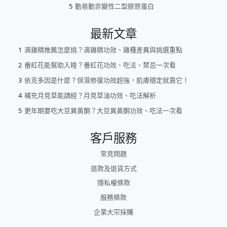
動易動非變性二型膠原蛋白
最新文章
滴雞精推薦怎麼挑？滴雞精功效、雞種差異與挑選重點
番紅花能幫助入睡？番紅花功效、吃法、禁忌一次看
依克多因是什麼？保濕修復功效超強，肌膚穩定就靠它！
補充月見草能調經？月見草油功效、吃法解析
更年期要吃大豆異黃酮？大豆異黃酮功效、吃法一次看
客戶服務
常見問題
退款及退貨方式
隱私權條款
服務條款
企業大宗採購