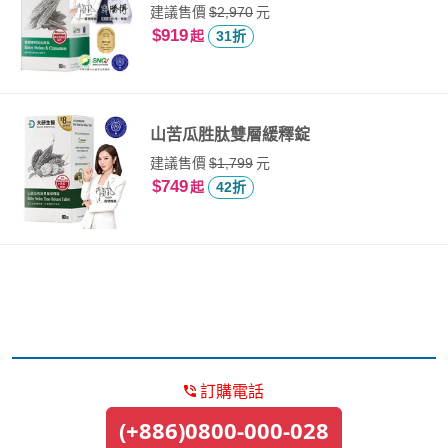
建議售價
元
$2,970
$919
起
31折
山苦瓜胜肽雙層緩釋錠
建議售價
元
$1,799
$749
起
42折
訂購電話
(+886)0800-000-028