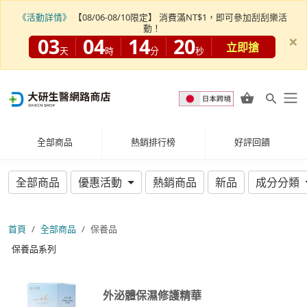
《活動詳情》
【08/06-08/10限定】 消費滿NT$1，即可參加刮刮樂活
動！
×
03
04
14
20
立即搶
天
時
分
秒
全部商品
熱銷排行榜
好評回饋
全部商品
優惠活動
熱銷商品
新品
成分分類
首頁
全部商品
保養品
保養品系列
外泌體保濕修護精華