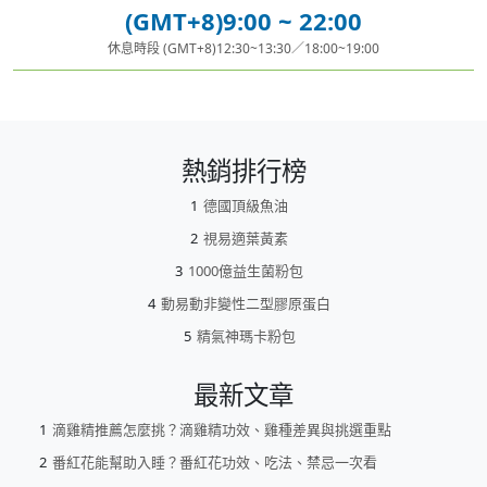
(GMT+8)9:00 ~ 22:00
休息時段 (GMT+8)12:30~13:30／18:00~19:00
熱銷排行榜
德國頂級魚油
視易適葉黃素
1000億益生菌粉包
動易動非變性二型膠原蛋白
精氣神瑪卡粉包
最新文章
滴雞精推薦怎麼挑？滴雞精功效、雞種差異與挑選重點
番紅花能幫助入睡？番紅花功效、吃法、禁忌一次看