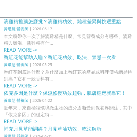
滴雞精推薦怎麼挑？滴雞精功效、雞種差異與挑選重點
黃瓊慧 營養師
| 2026-06-17
本文將帶你一次了解滴雞精是什麼、常見營養成分有哪些、滴雞
精與雞湯、熬雞精有什...
READ MORE ->
番紅花能幫助入睡？番紅花功效、吃法、禁忌一次看
黃瓊慧 營養師
| 2026-05-25
番紅花到底是什麼？為什麼加上番紅花的產品或料理價格總是特
別高？它和一般香料有...
READ MORE ->
依克多因是什麼？保濕修復功效超強，肌膚穩定就靠它！
黃瓊慧 營養師
| 2026-04-22
近年來，來自極端環境微生物的成分逐漸受到保養界關注，其中
「依克多因」的穩定特...
READ MORE ->
補充月見草能調經？月見草油功效、吃法解析
黃瓊慧 營養師
| 2026-04-01