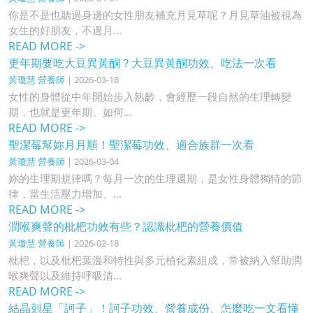
你是不是也聽過身邊的女性朋友補充月見草呢？月見草油被視為
女生的好朋友，不過月...
READ MORE ->
更年期要吃大豆異黃酮？大豆異黃酮功效、吃法一次看
黃瓊慧 營養師
| 2026-03-18
女性的身體從中年開始步入熟齡，會經歷一段自然的生理轉變
期，也就是更年期。如何...
READ MORE ->
聖潔莓幫妳月月順！聖潔莓功效、適合族群一次看
黃瓊慧 營養師
| 2026-03-04
妳的生理期規律嗎？每月一次的生理週期，是女性身體獨特的節
律，當生活壓力增加、...
READ MORE ->
潤喉爽聲的枇杷功效有些？認識枇杷的營養價值
黃瓊慧 營養師
| 2026-02-18
枇杷，以及枇杷葉溫和特性與多元植化素組成，常被納入幫助潤
喉爽聲以及維持呼吸清...
READ MORE ->
結晶剋星「訶子」！訶子功效、營養成份、怎麼吃一文看懂