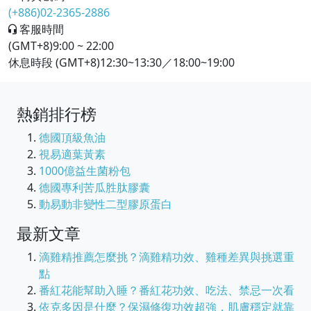
(+886)02-2365-2886
客服時間
(GMT+8)9:00 ~ 22:00
休息時段 (GMT+8)12:30~13:30／18:00~19:00
熱銷排行榜
德國頂級魚油
視易適葉黃素
1000億益生菌粉包
德國專利苦瓜胜肽膠囊
動易動非變性二型膠原蛋白
最新文章
滴雞精推薦怎麼挑？滴雞精功效、雞種差異與挑選重
點
番紅花能幫助入睡？番紅花功效、吃法、禁忌一次看
依克多因是什麼？保濕修復功效超強，肌膚穩定就靠