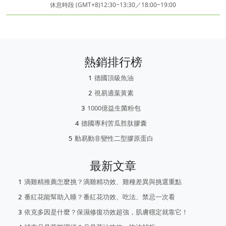
休息時段 (GMT+8)12:30~13:30／18:00~19:00
熱銷排行榜
德國頂級魚油
視易適葉黃素
1000億益生菌粉包
德國專利苦瓜胜肽膠囊
動易動非變性二型膠原蛋白
最新文章
滴雞精推薦怎麼挑？滴雞精功效、雞種差異與挑選重點
番紅花能幫助入睡？番紅花功效、吃法、禁忌一次看
依克多因是什麼？保濕修復功效超強，肌膚穩定就靠它！