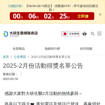
《活動詳情》
【08/06-08/10限定】 消費滿NT$1，即可參加刮刮樂活
動！
×
00
06
02
24
立即搶
天
時
分
秒
全部商品
熱銷排行榜
好評回饋
首頁
公告專區
2025-2月份活動得獎名單公告
2025-2月份活動得獎名單公告
發佈日期：
2025-03-18
感謝大家對大研生醫2月活動的熱情參與～
恭喜以下得主❤️ 通知電話及簡訊已發送，再麻煩於