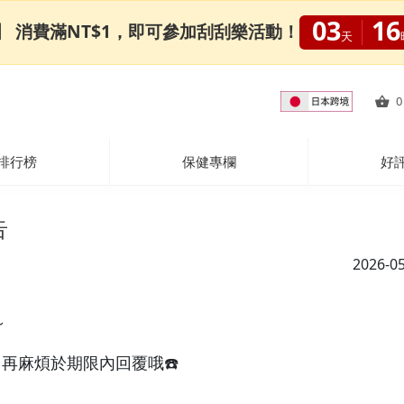
03
16
0限定】 消費滿NT$1，即可參加刮刮樂活動！
天
0
排行榜
保健專欄
好
告
2026-0
～
，再麻煩於期限內回覆哦☎️