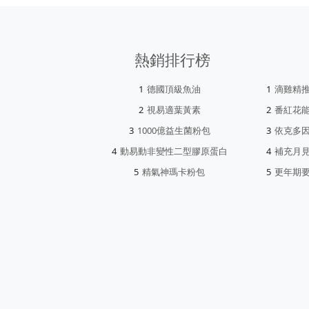
熱銷排行榜
德國頂級魚油
滴雞精
視易適葉黃素
番紅花
1000億益生菌粉包
依克多
動易動非變性二型膠原蛋白
補充月
精氣神瑪卡粉包
更年期