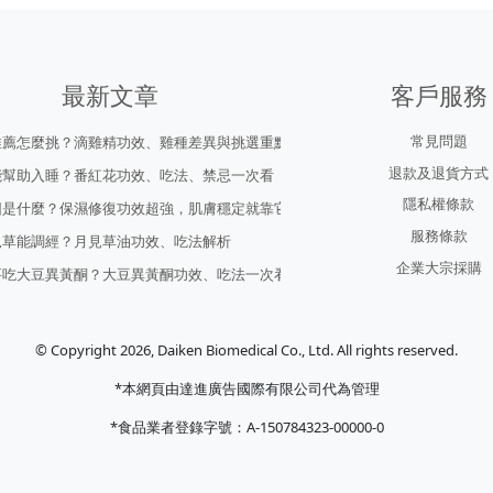
最新文章
客戶服務
常見問題
推薦怎麼挑？滴雞精功效、雞種差異與挑選重點
退款及退貨方式
能幫助入睡？番紅花功效、吃法、禁忌一次看
隱私權條款
因是什麼？保濕修復功效超強，肌膚穩定就靠它！
服務條款
見草能調經？月見草油功效、吃法解析
企業大宗採購
要吃大豆異黃酮？大豆異黃酮功效、吃法一次看
© Copyright 2026, Daiken Biomedical Co., Ltd. All rights reserved.
*本網頁由達進廣告國際有限公司代為管理
*食品業者登錄字號：A-150784323-00000-0