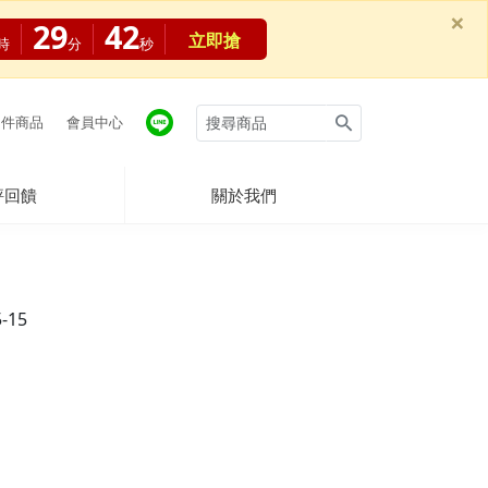
×
29
42
立即搶
時
分
秒
件商品
會員中心
評回饋
關於我們
5-15