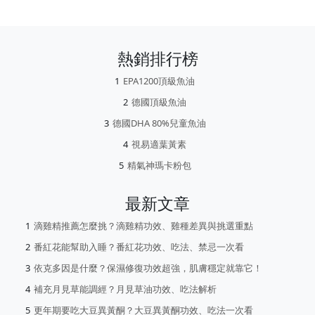
熱銷排行榜
EPA1200頂級魚油
德國頂級魚油
德國DHA 80%兒童魚油
視易適葉黃素
精氣神瑪卡粉包
最新文章
滴雞精推薦怎麼挑？滴雞精功效、雞種差異與挑選重點
番紅花能幫助入睡？番紅花功效、吃法、禁忌一次看
依克多因是什麼？保濕修復功效超強，肌膚穩定就靠它！
補充月見草能調經？月見草油功效、吃法解析
更年期要吃大豆異黃酮？大豆異黃酮功效、吃法一次看