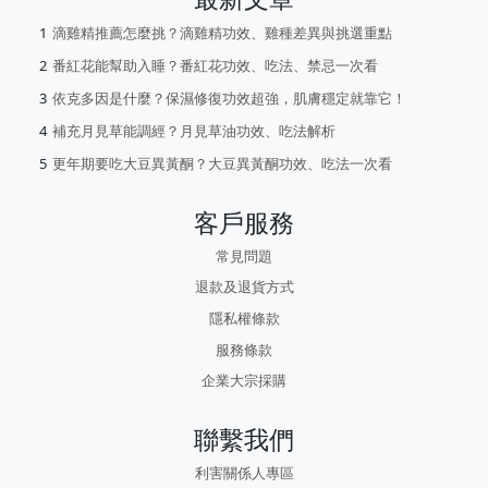
滴雞精推薦怎麼挑？滴雞精功效、雞種差異與挑選重點
番紅花能幫助入睡？番紅花功效、吃法、禁忌一次看
依克多因是什麼？保濕修復功效超強，肌膚穩定就靠它！
補充月見草能調經？月見草油功效、吃法解析
更年期要吃大豆異黃酮？大豆異黃酮功效、吃法一次看
客戶服務
常見問題
退款及退貨方式
隱私權條款
服務條款
企業大宗採購
聯繫我們
利害關係人專區