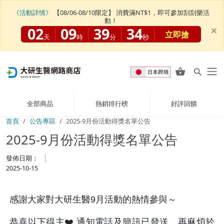
《活動詳情》
【08/06-08/10限定】 消費滿NT$1，即可參加刮刮樂活
動！
×
02
09
39
34
立即搶
天
時
分
秒
全部商品
熱銷排行榜
好評回饋
首頁
公告專區
2025-9月份活動得獎名單公告
2025-9月份活動得獎名單公告
發佈日期：
2025-10-15
感謝大家對大研生醫9月活動的熱情參與～
恭喜以下得主❤️ 通知電話及簡訊已發送，再麻煩於