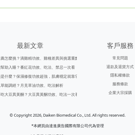
最新文章
客戶服務
常見問題
推薦怎麼挑？滴雞精功效、雞種差異與挑選重點
退款及退貨方式
能幫助入睡？番紅花功效、吃法、禁忌一次看
隱私權條款
因是什麼？保濕修復功效超強，肌膚穩定就靠它！
服務條款
見草能調經？月見草油功效、吃法解析
企業大宗採購
要吃大豆異黃酮？大豆異黃酮功效、吃法一次看
© Copyright 2026, Daiken Biomedical Co., Ltd. All rights reserved.
*本網頁由達進廣告國際有限公司代為管理