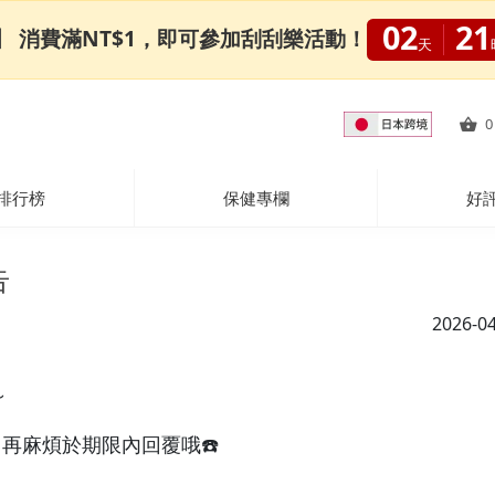
02
21
0限定】 消費滿NT$1，即可參加刮刮樂活動！
天
0
排行榜
保健專欄
好
告
2026-0
～
，再麻煩於期限內回覆哦☎️