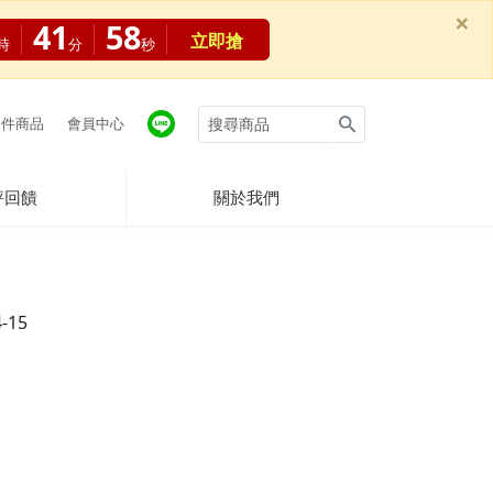
×
41
58
立即搶
時
分
秒
件商品
會員中心
評回饋
關於我們
4-15