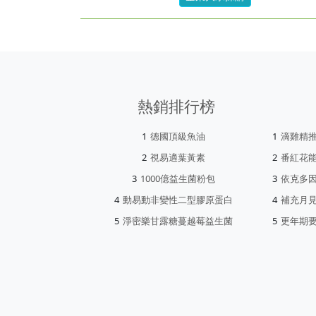
熱銷排行榜
德國頂級魚油
滴雞精
視易適葉黃素
番紅花
1000億益生菌粉包
依克多
動易動非變性二型膠原蛋白
補充月
淨密樂甘露糖蔓越莓益生菌
更年期