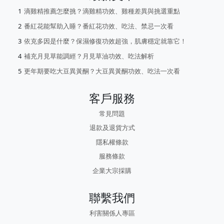
滴雞精推薦怎麼挑？滴雞精功效、雞種差異與挑選重點
番紅花能幫助入睡？番紅花功效、吃法、禁忌一次看
依克多因是什麼？保濕修復功效超強，肌膚穩定就靠它！
補充月見草能調經？月見草油功效、吃法解析
更年期要吃大豆異黃酮？大豆異黃酮功效、吃法一次看
客戶服務
常見問題
退款及退貨方式
隱私權條款
服務條款
企業大宗採購
聯繫我們
利害關係人專區