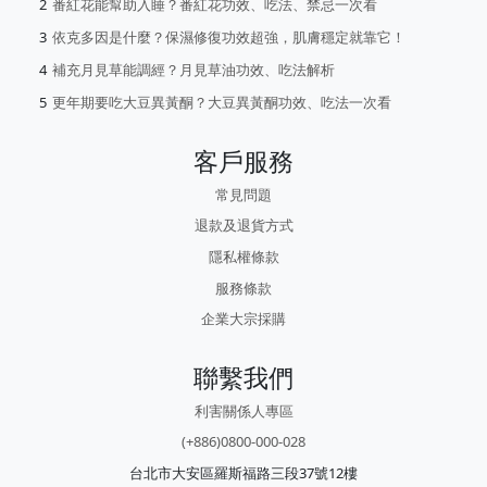
番紅花能幫助入睡？番紅花功效、吃法、禁忌一次看
依克多因是什麼？保濕修復功效超強，肌膚穩定就靠它！
補充月見草能調經？月見草油功效、吃法解析
更年期要吃大豆異黃酮？大豆異黃酮功效、吃法一次看
客戶服務
常見問題
退款及退貨方式
隱私權條款
服務條款
企業大宗採購
聯繫我們
利害關係人專區
(+886)0800-000-028
台北市大安區羅斯福路三段37號12樓