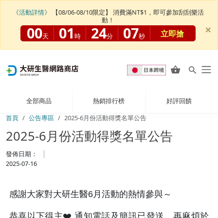
《活動詳情》
【08/06-08/10限定】 消費滿NT$1，即可參加刮刮樂活
動！
×
00
01
24
07
立即搶
天
時
分
秒
全部商品
熱銷排行榜
好評回饋
首頁
公告專區
2025-6月份活動得獎名單公告
2025-6月份活動得獎名單公告
發佈日期：
2025-07-16
感謝大家對大研生醫6月活動的熱情參與～
恭喜以下得主❤️ 通知電話及簡訊已發送，再麻煩於