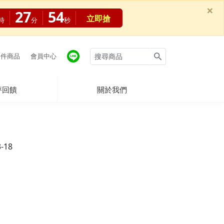
×
27
53
立即搶
時
分
秒
件商品
會員中心
評回饋
關於我們
3-18