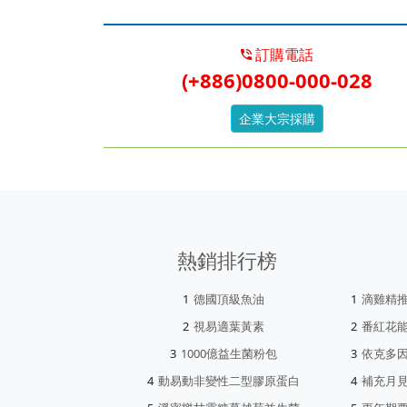
訂購電話
(+886)0800-000-028
企業大宗採購
熱銷排行榜
德國頂級魚油
滴雞精
視易適葉黃素
番紅花
1000億益生菌粉包
依克多
動易動非變性二型膠原蛋白
補充月