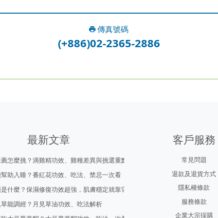
傳真號碼
(+886)02-2365-2886
最新文章
客戶服務
常見問題
推薦怎麼挑？滴雞精功效、雞種差異與挑選重點
退款及退貨方式
能幫助入睡？番紅花功效、吃法、禁忌一次看
隱私權條款
因是什麼？保濕修復功效超強，肌膚穩定就靠它！
服務條款
見草能調經？月見草油功效、吃法解析
企業大宗採購