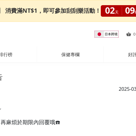
02
09
0限定】 消費滿NT$1，即可參加刮刮樂活動！
天
0
排行榜
保健專欄
好
告
2025-0
～
，再麻煩於期限內回覆哦☎️