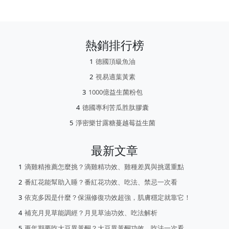
熱銷排行榜
德國頂級魚油
視易適葉黃素
1000億益生菌粉包
德國專利苦瓜胜肽膠囊
淨密樂甘露糖蔓越莓益生菌
最新文章
滴雞精推薦怎麼挑？滴雞精功效、雞種差異與挑選重點
番紅花能幫助入睡？番紅花功效、吃法、禁忌一次看
依克多因是什麼？保濕修復功效超強，肌膚穩定就靠它！
補充月見草能調經？月見草油功效、吃法解析
更年期要吃大豆異黃酮？大豆異黃酮功效、吃法一次看