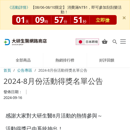
《活動詳情》
【08/06-08/10限定】 消費滿NT$1，即可參加刮刮樂活
動！
×
01
09
57
51
立即搶
天
時
分
秒
全部商品
熱銷排行榜
好評回饋
首頁
公告專區
2024-8月份活動得獎名單公告
2024-8月份活動得獎名單公告
發佈日期：
2024-09-16
感謝大家對大研生醫8月活動的熱情參與～
活動得獎已由系統抽出！