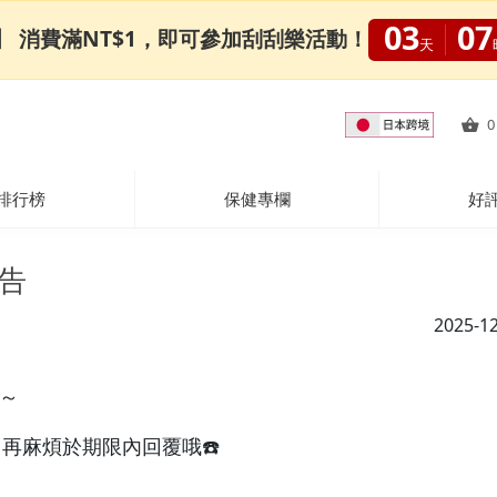
03
07
0限定】 消費滿NT$1，即可參加刮刮樂活動！
天
0
排行榜
保健專欄
好
公告
2025-1
～
，再麻煩於期限內回覆哦☎️