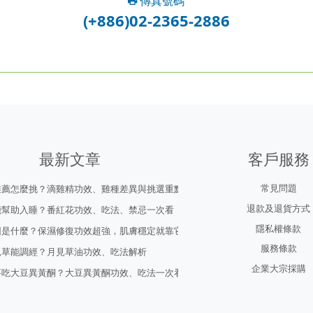
傳真號碼
(+886)02-2365-2886
最新文章
客戶服務
常見問題
推薦怎麼挑？滴雞精功效、雞種差異與挑選重點
退款及退貨方式
能幫助入睡？番紅花功效、吃法、禁忌一次看
隱私權條款
因是什麼？保濕修復功效超強，肌膚穩定就靠它！
服務條款
見草能調經？月見草油功效、吃法解析
企業大宗採購
要吃大豆異黃酮？大豆異黃酮功效、吃法一次看