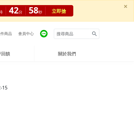
×
42
57
立即搶
時
分
秒
件商品
會員中心
評回饋
關於我們
2-15