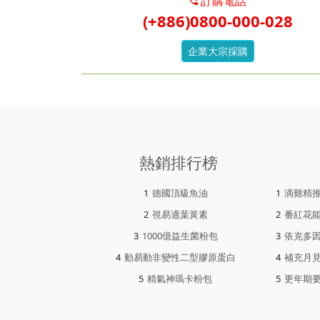
訂購電話
(+886)0800-000-028
企業大宗採購
熱銷排行榜
德國頂級魚油
滴雞精
視易適葉黃素
番紅花
1000億益生菌粉包
依克多
動易動非變性二型膠原蛋白
補充月
精氣神瑪卡粉包
更年期