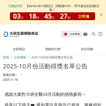
《活動詳情》
【08/06-08/10限定】 消費滿NT$1，即可參加刮刮樂活
動！
×
03
18
45
27
立即搶
天
時
分
秒
全部商品
熱銷排行榜
好評回饋
首頁
公告專區
2025-10月份活動得獎名單公告
2025-10月份活動得獎名單公告
發佈日期：
2025-11-18
感謝大家對大研生醫10月活動的熱情參與～
恭喜以下得主❤️ 通知電話及簡訊已發送，再麻煩於