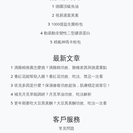
德國頂級魚油
視易適葉黃素
1000億益生菌粉包
動易動非變性二型膠原蛋白
精氣神瑪卡粉包
最新文章
滴雞精推薦怎麼挑？滴雞精功效、雞種差異與挑選重點
番紅花能幫助入睡？番紅花功效、吃法、禁忌一次看
依克多因是什麼？保濕修復功效超強，肌膚穩定就靠它！
補充月見草能調經？月見草油功效、吃法解析
更年期要吃大豆異黃酮？大豆異黃酮功效、吃法一次看
客戶服務
常見問題