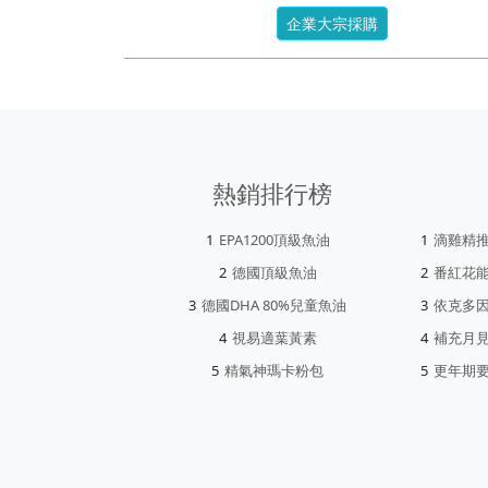
企業大宗採購
熱銷排行榜
EPA1200頂級魚油
滴雞精
德國頂級魚油
番紅花
德國DHA 80%兒童魚油
依克多
視易適葉黃素
補充月
精氣神瑪卡粉包
更年期