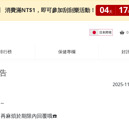
04
17
0限定】 消費滿NT$1，即可參加刮刮樂活動！
天
0
排行榜
保健專欄
好
公告
2025-1
～
，再麻煩於期限內回覆哦☎️