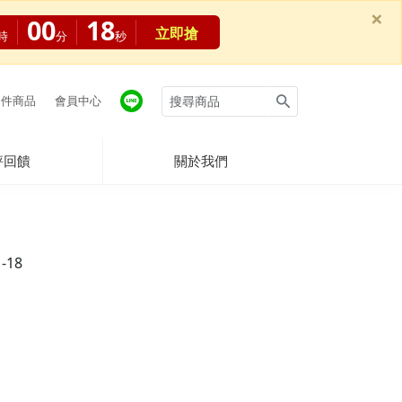
×
00
17
立即搶
時
分
秒
件商品
會員中心
評回饋
關於我們
1-18