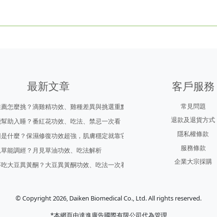
最新文章
客戶服務
常見問題
推薦怎麼挑？滴雞精功效、雞種差異與挑選重點
退款及退貨方式
能幫助入睡？番紅花功效、吃法、禁忌一次看
隱私權條款
因是什麼？保濕修復功效超強，肌膚穩定就靠它！
服務條款
見草能調經？月見草油功效、吃法解析
企業大宗採購
要吃大豆異黃酮？大豆異黃酮功效、吃法一次看
© Copyright 2026, Daiken Biomedical Co., Ltd. All rights reserved.
*本網頁由達進廣告國際有限公司代為管理