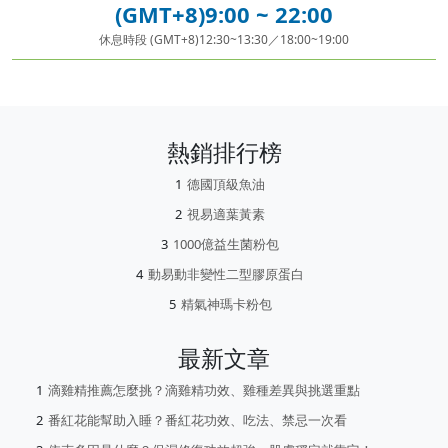
(GMT+8)9:00 ~ 22:00
休息時段 (GMT+8)12:30~13:30／18:00~19:00
熱銷排行榜
德國頂級魚油
視易適葉黃素
1000億益生菌粉包
動易動非變性二型膠原蛋白
精氣神瑪卡粉包
最新文章
滴雞精推薦怎麼挑？滴雞精功效、雞種差異與挑選重點
番紅花能幫助入睡？番紅花功效、吃法、禁忌一次看