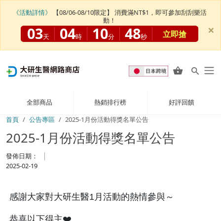
《活動詳情》
【08/06-08/10限定】 消費滿NT$1，即可參加刮刮樂活
動！
×
03
04
10
48
立即搶
天
時
分
秒
全部商品
熱銷排行榜
好評回饋
首頁
公告專區
2025-1月份活動得獎名單公告
2025-1月份活動得獎名單公告
發佈日期：
2025-02-19
感謝大家對大研生醫1月活動的熱情參與～
恭喜以下得主❤️