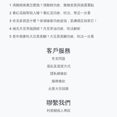
滴雞精推薦怎麼挑？滴雞精功效、雞種差異與挑選重點
番紅花能幫助入睡？番紅花功效、吃法、禁忌一次看
依克多因是什麼？保濕修復功效超強，肌膚穩定就靠它！
補充月見草能調經？月見草油功效、吃法解析
更年期要吃大豆異黃酮？大豆異黃酮功效、吃法一次看
客戶服務
常見問題
退款及退貨方式
隱私權條款
服務條款
企業大宗採購
聯繫我們
利害關係人專區