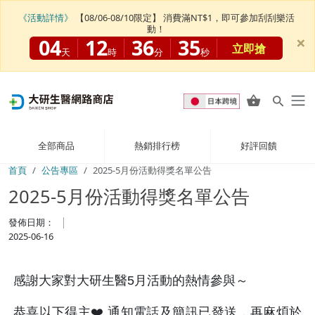
《活動詳情》
【08/06-08/10限定】 消費滿NT$1，即可參加刮刮樂活
動！
×
04
12
36
35
立即搶
天
時
分
秒
全部商品
熱銷排行榜
好評回饋
首頁
公告專區
2025-5月份活動得獎名單公告
2025-5月份活動得獎名單公告
發佈日期：
2025-06-16
感謝大家對大研生醫5月活動的熱情參與～
恭喜以下得主❤️ 通知電話及簡訊已發送，再麻煩於