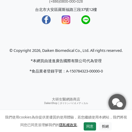
(+886)0800-000-028
台北市大安區羅斯福路三段37號12樓
© Copyright 2026, Daiken Biomedical Co., Ltd. All rights reserved.
*本網頁由達進廣告國際有限公司代為管理
*食品業者登錄字號：A-150784323-00000-0
大研生醫網路商店
DaikenShop |
ダイケンバイオメディカル
我們使用cookies為你提供更優質的使用體驗，若您繼續使用本網站，我們將視
同您已同意並理解我們的
隱私權政策
。
同意
拒絕