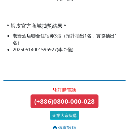
＊蝦皮官方商城抽獎結果＊
老爺酒店聯合住宿券3張（預計抽出1名，實際抽出1
名）
20250514001596927(李Ｏ儀)
訂購電話
(+886)0800-000-028
企業大宗採購
傳真號碼