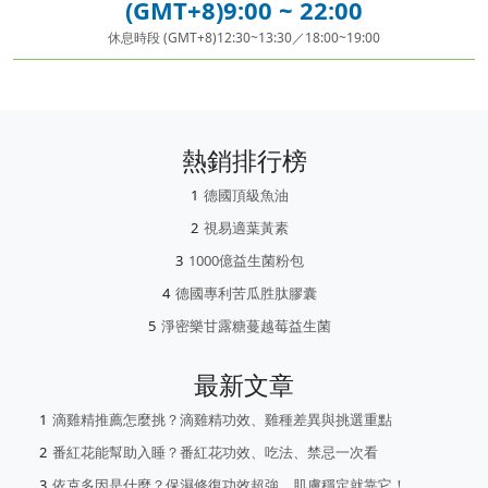
(GMT+8)9:00 ~ 22:00
休息時段 (GMT+8)12:30~13:30／18:00~19:00
熱銷排行榜
德國頂級魚油
視易適葉黃素
1000億益生菌粉包
德國專利苦瓜胜肽膠囊
淨密樂甘露糖蔓越莓益生菌
最新文章
滴雞精推薦怎麼挑？滴雞精功效、雞種差異與挑選重點
番紅花能幫助入睡？番紅花功效、吃法、禁忌一次看
依克多因是什麼？保濕修復功效超強，肌膚穩定就靠它！