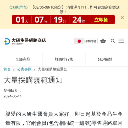
《活動詳情》
【08/06-08/10限定】 消費滿NT$1，即可參加刮刮樂活
動！
×
01
07
19
23
立即搶
天
時
分
秒
全部商品
熱銷排行榜
好評回饋
首頁
公告專區
大量採購規範通知
大量採購規範通知
發佈日期：
2024-06-11
親愛的大研生醫會員大家好，即日起基於產品生產
量有限，官網會員(包含相同統一編號)零售通路單月