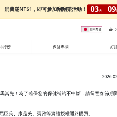
03
09
0限定】 消費滿NT$1，即可參加刮刮樂活動！
天
0
排行榜
保健專欄
好
2026-0
馬當先！為了確保您的保健補給不中斷，請留意春節期
屈臣氏、康是美、寶雅等實體授權通路購買。