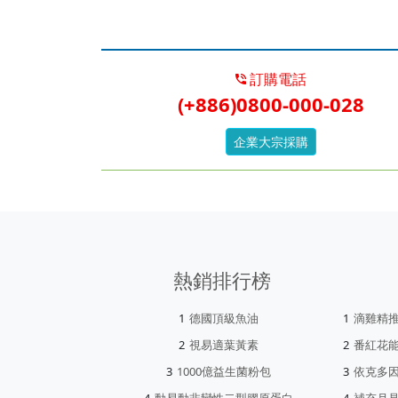
訂購電話
(+886)0800-000-028
企業大宗採購
熱銷排行榜
德國頂級魚油
滴雞精
視易適葉黃素
番紅花
1000億益生菌粉包
依克多