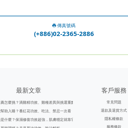
傳真號碼
(+886)02-2365-2886
最新文章
客戶服務
常見問題
推薦怎麼挑？滴雞精功效、雞種差異與挑選重點
退款及退貨方式
能幫助入睡？番紅花功效、吃法、禁忌一次看
隱私權條款
因是什麼？保濕修復功效超強，肌膚穩定就靠它！
服務條款