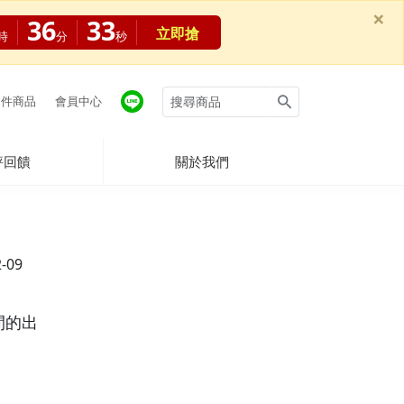
×
36
33
立即搶
時
分
秒
件商品
會員中心
評回饋
關於我們
2-09
間的出