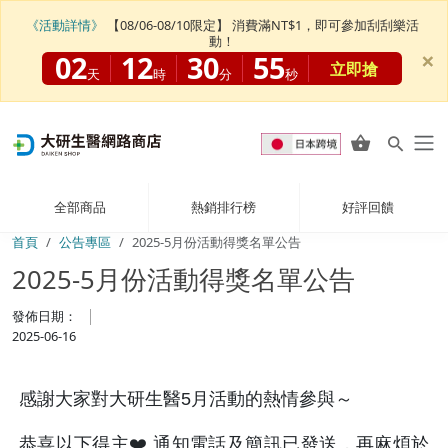
《活動詳情》
【08/06-08/10限定】 消費滿NT$1，即可參加刮刮樂活
動！
×
02
12
30
55
立即搶
天
時
分
秒
全部商品
熱銷排行榜
好評回饋
首頁
公告專區
2025-5月份活動得獎名單公告
2025-5月份活動得獎名單公告
發佈日期：
2025-06-16
感謝大家對大研生醫5月活動的熱情參與～
恭喜以下得主❤️ 通知電話及簡訊已發送，再麻煩於