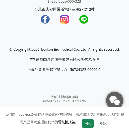
(+886)0800-000-028
台北市大安區羅斯福路三段37號12樓
© Copyright 2026, Daiken Biomedical Co., Ltd. All rights reserved.
*本網頁由達進廣告國際有限公司代為管理
*食品業者登錄字號：A-150784323-00000-0
大研生醫網路商店
DaikenShop |
ダイケンバイオメディカル
我們使用cookies為你提供更優質的使用體驗，若您繼續使用本網站，我們將視
同您已同意並理解我們的
隱私權政策
。
同意
拒絕