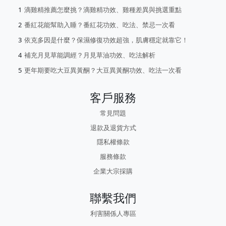
滴雞精推薦怎麼挑？滴雞精功效、雞種差異與挑選重點
番紅花能幫助入睡？番紅花功效、吃法、禁忌一次看
依克多因是什麼？保濕修復功效超強，肌膚穩定就靠它！
補充月見草能調經？月見草油功效、吃法解析
更年期要吃大豆異黃酮？大豆異黃酮功效、吃法一次看
客戶服務
常見問題
退款及退貨方式
隱私權條款
服務條款
企業大宗採購
聯繫我們
利害關係人專區