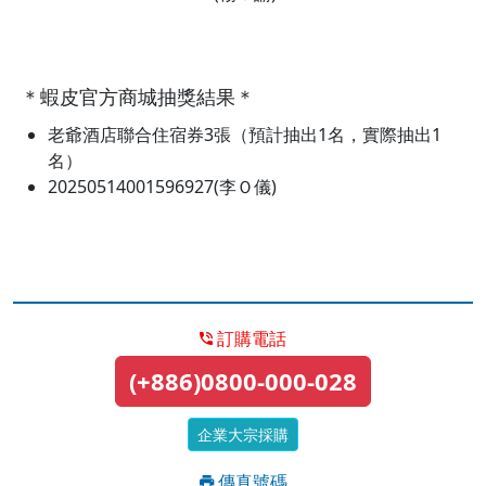
＊蝦皮官方商城抽獎結果＊
老爺酒店聯合住宿券3張（預計抽出1名，實際抽出1
名）
20250514001596927(李Ｏ儀)
訂購電話
(+886)0800-000-028
企業大宗採購
傳真號碼