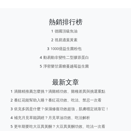
熱銷排行榜
德國頂級魚油
視易適葉黃素
1000億益生菌粉包
動易動非變性二型膠原蛋白
淨密樂甘露糖蔓越莓益生菌
最新文章
滴雞精推薦怎麼挑？滴雞精功效、雞種差異與挑選重點
番紅花能幫助入睡？番紅花功效、吃法、禁忌一次看
依克多因是什麼？保濕修復功效超強，肌膚穩定就靠它！
補充月見草能調經？月見草油功效、吃法解析
更年期要吃大豆異黃酮？大豆異黃酮功效、吃法一次看