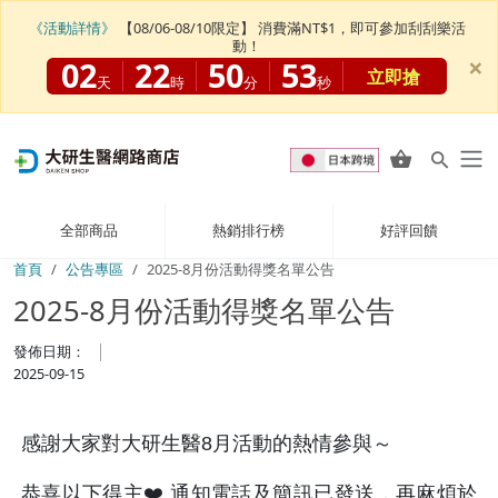
《活動詳情》
【08/06-08/10限定】 消費滿NT$1，即可參加刮刮樂活
動！
×
02
22
50
52
立即搶
天
時
分
秒
全部商品
熱銷排行榜
好評回饋
首頁
公告專區
2025-8月份活動得獎名單公告
2025-8月份活動得獎名單公告
發佈日期：
2025-09-15
感謝大家對大研生醫8月活動的熱情參與～
恭喜以下得主❤️ 通知電話及簡訊已發送，再麻煩於