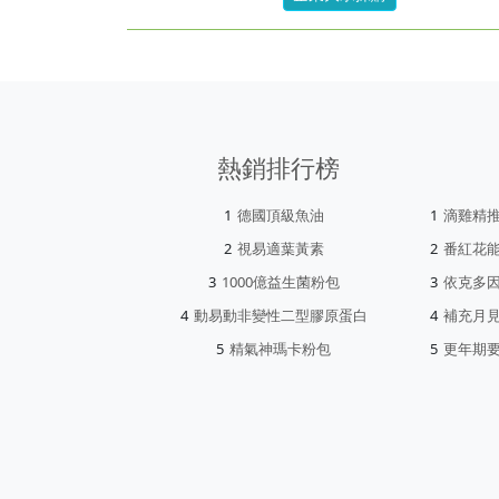
熱銷排行榜
德國頂級魚油
滴雞精
視易適葉黃素
番紅花
1000億益生菌粉包
依克多
動易動非變性二型膠原蛋白
補充月
精氣神瑪卡粉包
更年期