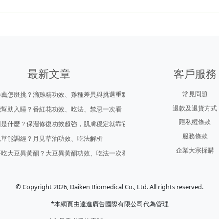
最新文章
客戶服務
常見問題
推薦怎麼挑？滴雞精功效、雞種差異與挑選重點
退款及退貨方式
能幫助入睡？番紅花功效、吃法、禁忌一次看
隱私權條款
因是什麼？保濕修復功效超強，肌膚穩定就靠它！
服務條款
見草能調經？月見草油功效、吃法解析
企業大宗採購
要吃大豆異黃酮？大豆異黃酮功效、吃法一次看
© Copyright 2026, Daiken Biomedical Co., Ltd. All rights reserved.
*本網頁由達進廣告國際有限公司代為管理