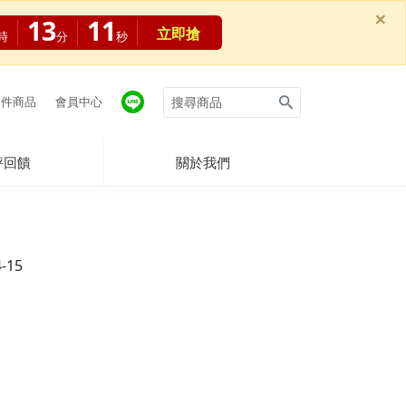
×
13
10
立即搶
時
分
秒
件商品
會員中心
評回饋
關於我們
4-15