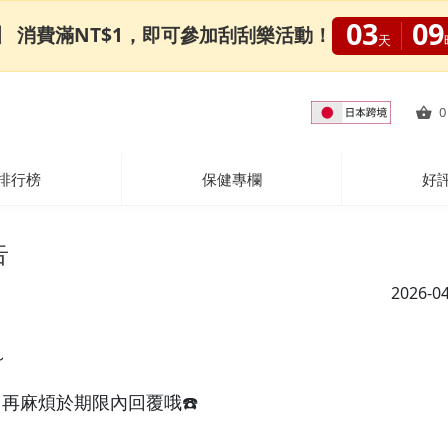
03
09
0限定】 消費滿NT$1，即可參加刮刮樂活動！
天
0
排行榜
保健專欄
好
告
2026-0
～
，再麻煩於期限內回覆哦☎️