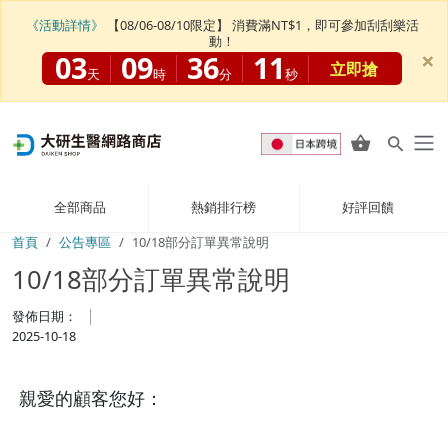
《活動詳情》
【08/06-08/10限定】 消費滿NT$1，即可參加刮刮樂活
動！
×
03
09
36
11
立即搶
天
時
分
秒
全部商品
熱銷排行榜
好評回饋
首頁
公告專區
10/18部分訂單異常說明
10/18部分訂單異常說明
發佈日期：
2025-10-18
親愛的顧客您好：