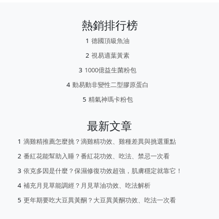
熱銷排行榜
德國頂級魚油
視易適葉黃素
1000億益生菌粉包
動易動非變性二型膠原蛋白
精氣神瑪卡粉包
最新文章
滴雞精推薦怎麼挑？滴雞精功效、雞種差異與挑選重點
番紅花能幫助入睡？番紅花功效、吃法、禁忌一次看
依克多因是什麼？保濕修復功效超強，肌膚穩定就靠它！
補充月見草能調經？月見草油功效、吃法解析
更年期要吃大豆異黃酮？大豆異黃酮功效、吃法一次看