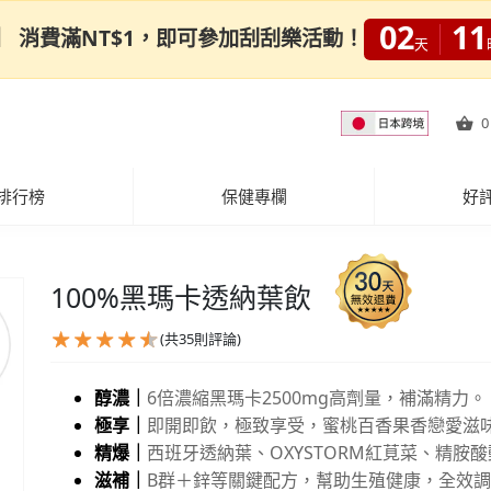
02
11
0限定】 消費滿NT$1，即可參加刮刮樂活動！
天
0
排行榜
保健專欄
好
100%黑瑪卡透納葉飲
(共
35
則評論)
醇濃｜
6倍濃縮黑瑪卡2500mg高劑量，補滿精力。
極享｜
即開即飲，極致享受，蜜桃百香果香戀愛滋
精爆｜
西班牙透納葉、OXYSTORM紅莧菜、精胺
滋補｜
B群＋鋅等關鍵配方，幫助生殖健康，全效