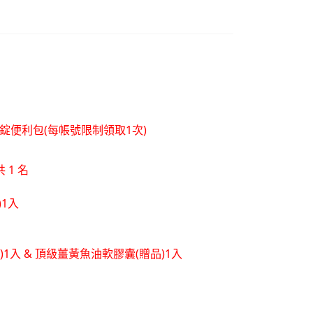
層錠便利包(每帳號限制領取1次)
 1 名
)1入
品)1入 & 頂級薑黃魚油軟膠囊(贈品)1入