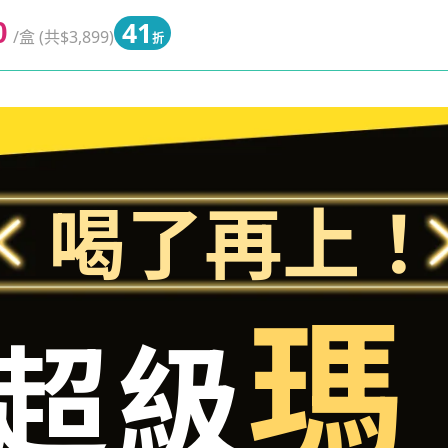
41
0
/盒 (共$3,899)
折
喝了再上！
瑪
超級