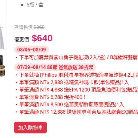
6瓶 / 盒
建議售價
$960
$640
優惠價
08/06~08/09
・下單可加購葉黃素山桑子機能凍(2入/盒) / B群緩釋雙
07/29~08/14 88節 爸氣放送 38折起
・下單就抽 [Philips 飛利浦 星視界透視海星氣炸鍋4.2L] 共
・單筆滿額 NT$ 2,888 送精氣神瑪卡飲(單包贈品)1入
・單筆滿額 NT$ 4,888 送EPA 1200 頂級魚油便利包(贈品
・單筆消費 NT$ 6,288 現折400！
・單筆滿額 NT$ 8,500 送薑黃朝鮮薊膠囊(贈品)1入
・單筆滿額 NT$ 12,888 送德國專利苦瓜胜肽膠囊EX(贈
加入購物車