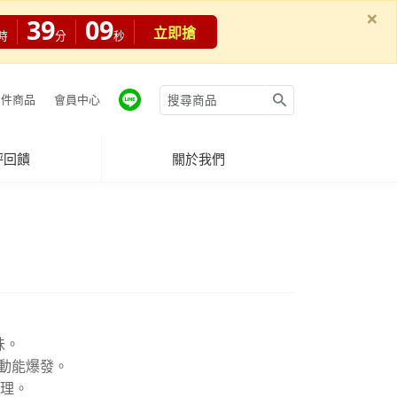
×
39
08
立即搶
時
分
秒
件商品
會員中心
評回饋
關於我們
味。
酸動能爆發。
調理。