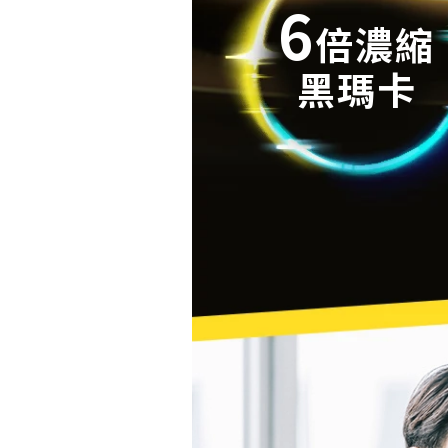
6
倍濃縮
黑瑪卡