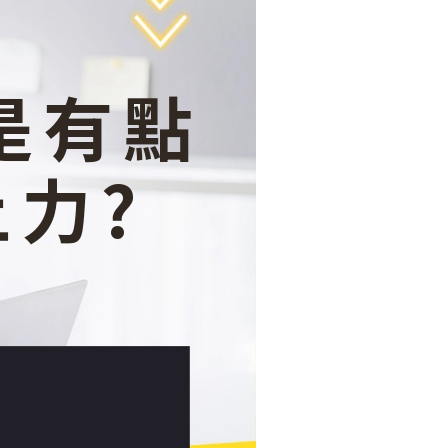
是有點
力?