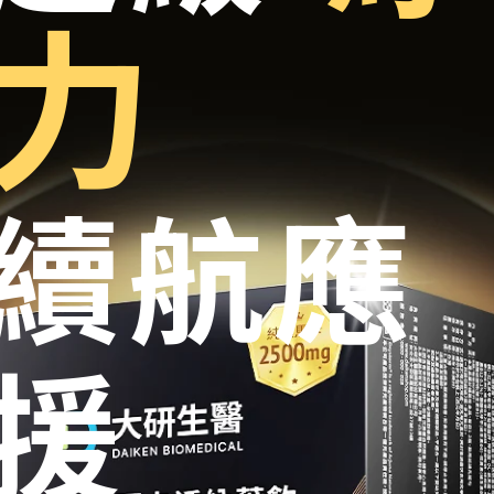
力
續航應
援