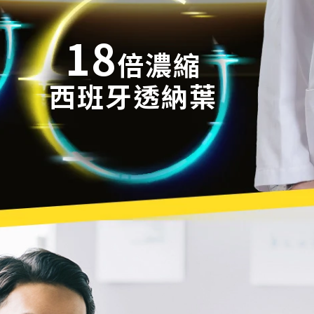
18
倍濃縮
西班牙透納葉