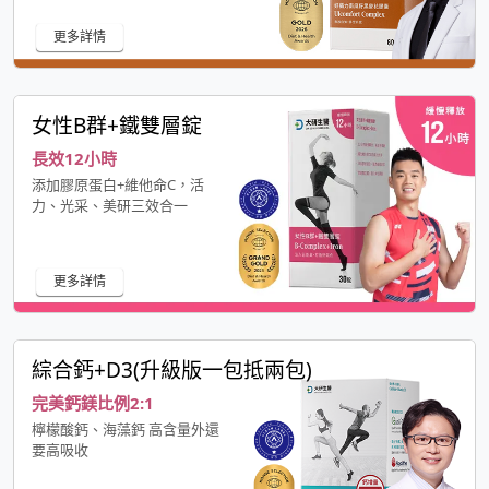
更多詳情
女性B群+鐵雙層錠
長效12小時
添加膠原蛋白+維他命C，活
力、光采、美研三效合一
更多詳情
綜合鈣+D3(升級版一包抵兩包)
完美鈣鎂比例2:1
檸檬酸鈣、海藻鈣 高含量外還
要高吸收