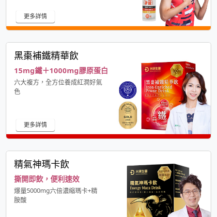
更多詳情
黑棗補鐵精華飲
15mg鐵＋1000mg膠原蛋白
六大複方，全方位養成紅潤好氣
色
更多詳情
精氣神瑪卡飲
撕開即飲，便利速效
爆量5000mg六倍濃縮瑪卡+精
胺酸