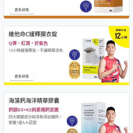
更多詳情
維他命C緩釋膜衣錠
Q彈・紅潤・好氣色
12小時緩慢釋放，不讓精華流失
更多詳情
海藻鈣海洋精華膠囊
鈣鎂D3+K2純素補鈣首選
四大關鍵成分純淨無添加補鈣，
榮獲1星A.A.認證