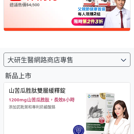
建議售價$4,500
大研生醫網路商店專售
新品上市
山苦瓜胜肽雙層緩釋錠
1200mg山苦瓜胜肽，長效8小時
添加武靴葉和專利菸鹼酸鉻