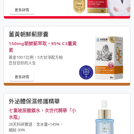
更多詳情
薑黃朝鮮薊膠囊
150mg朝鮮薊萃取，95% C3薑黃
素
黃金100:1比例，5大甘淨配方給
您甘甘好的人生
更多詳情
外泌體保濕修護精華
七重玻尿酸鎖水，次世代精華「小
水瓶」
28天科研實證：含水量+145%、
細紋-30%