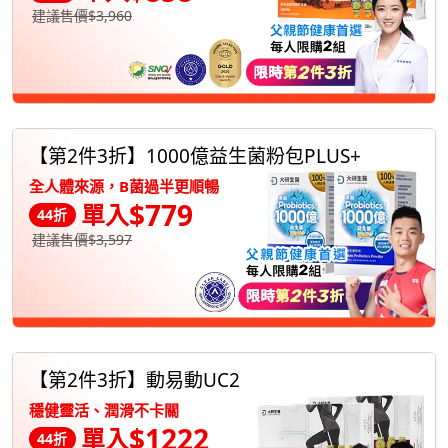
建議售價$3,960
【第2件3折】1000億益生菌粉包PLUS+
全人體來源，B菌過半更順暢
$779
單入
44折
建議售價$3,597
【第2件3折】動易動UC2
穩健靈活、潤滑不卡關
$1222
單入
44折