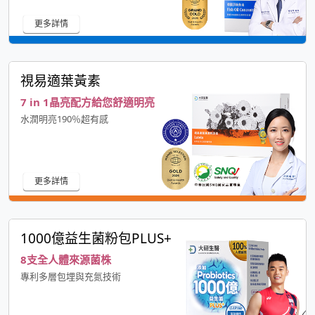
更多詳情
視易適葉黃素
7 in 1晶亮配方給您舒適明亮
水潤明亮190％超有感
更多詳情
1000億益生菌粉包PLUS+
8支全人體來源菌株
專利多層包埋與充氮技術