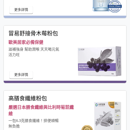
更多詳情
冒易舒接骨木莓粉包
歐美居家必備保健
滋補強身 幫助潤喉 天天喝元氣
活力旺
更多詳情
高膳食纖維粉包
嚴選日本膳食纖維與比利時菊苣纖
維
一包6.3克膳食纖維！排便順暢
無負擔