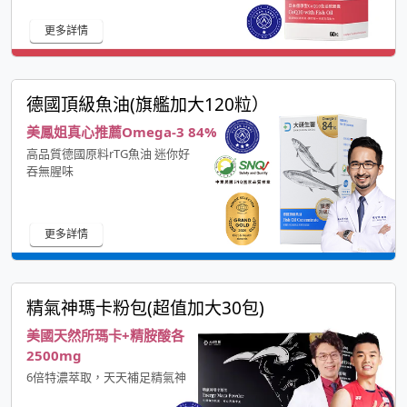
更多詳情
德國頂級魚油(旗艦加大120粒）
美鳳姐真心推薦Omega-3 84%
高品質德國原料rTG魚油 迷你好
吞無腥味
更多詳情
精氣神瑪卡粉包(超值加大30包)
美國天然所瑪卡+精胺酸各
2500mg
6倍特濃萃取，天天補足精氣神