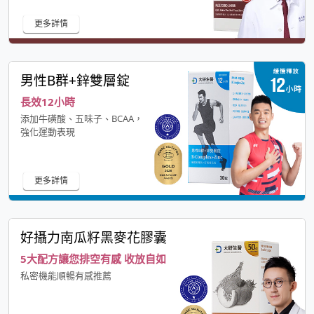
更多詳情
男性B群+鋅雙層錠
長效12小時
添加牛磺酸、五味子、BCAA，
強化運動表現
更多詳情
好攝力南瓜籽黑麥花膠囊
5大配方讓您排空有感 收放自如
私密機能順暢有感推薦