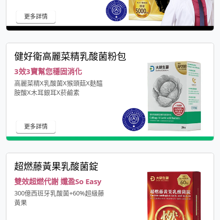
更多詳情
健好衛高麗菜精乳酸菌粉包
3效3寶幫您穩固消化
高麗菜精X乳酸菌X猴頭菇X麩醯
胺酸X木耳銀耳X菸鹼素
更多詳情
超燃藤黃果乳酸菌錠
雙效超燃代謝 孅盈So Easy
300億西班牙乳酸菌+60%超級藤
黃果