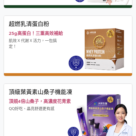
超燃乳清蛋白粉
25g高蛋白！三重高效補給
肌效 X 代謝 X 活力，一包搞
定！
頂級葉黃素山桑子機能凍
頂規4倍山桑子，高濃度花青素
QQ好吃、晶亮舒適更有感