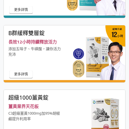
更多詳情
B群緩釋雙層錠
長效12小時持續釋放活力
添加五味子、牛磺酸，讓你活力
充沛
更多詳情
超級1000薑黃錠
薑黃業界天花板
C3超級薑黃1000mg加95%胡椒
鹼提升利用率