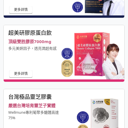
更多詳情
超美研膠原蛋白飲
頂級雙胜膠原7000mg
多元美妍因子，透亮潤超有感
更多詳情
台灣極品靈芝膠囊
嚴選台灣培育靈芝子實體
Wellmune專利葡聚多醣體高達
75%