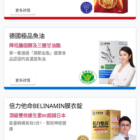
更多詳情
德國極品魚油
降低膽固醇及三酸甘油酯
第一隻通過「調節血脂」健康食
品認證的高濃度魚油
更多詳情
倍力他命BELINAMIN膜衣錠
頂級雙效維生素BI超越日本
能量瞬補長效2合1、幫助神經健
康