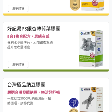
更多詳情
好記易PS銀杏薄荷葉膠囊
9合1複合配方，思緒有感
專利水萃綠薄荷，添加銀杏幫助
提升思考靈活度
更多詳情
台灣極品納豆膠囊
嚴選台灣發酵納豆，樂活好舒暢
一粒就含5000FU納豆激酶，幫
助循環、調節代謝