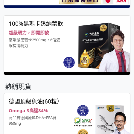
100%黑瑪卡透納葉飲
超級瑪力，即開即飲
高劑量黑瑪卡2500mg，6倍濃
縮補滿精力
熱銷現貨
德國頂級魚油(60粒）
Omega-3高達84%
高品質德國原料DHA+EPA含
960mg