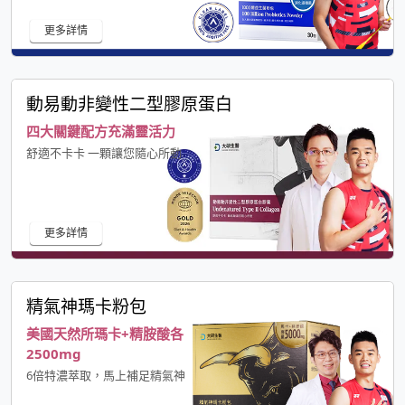
更多詳情
動易動非變性二型膠原蛋白
四大關鍵配方充滿靈活力
舒適不卡卡 一顆讓您隨心所動
更多詳情
精氣神瑪卡粉包
美國天然所瑪卡+精胺酸各
2500mg
6倍特濃萃取，馬上補足精氣神