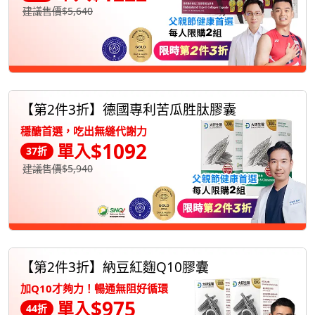
建議售價$5,640
【第2件3折】德國專利苦瓜胜肽膠囊
穩醣首選，吃出無縫代謝力
$1092
單入
37折
建議售價$5,940
【第2件3折】納豆紅麴Q10膠囊
加Q10才夠力！暢通無阻好循環
$975
單入
44折