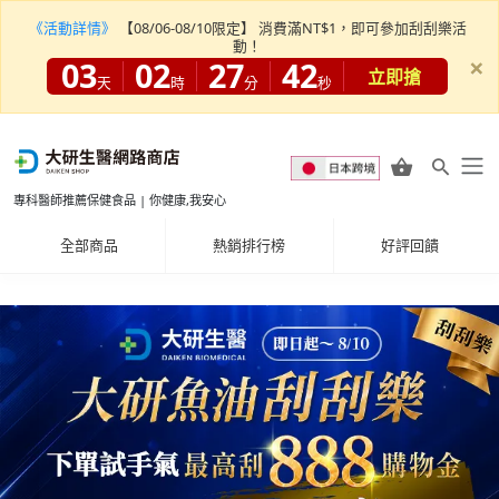
《活動詳情》
【08/06-08/10限定】 消費滿NT$1，即可參加刮刮樂活
動！
×
03
02
27
40
立即搶
天
時
分
秒
專科醫師推薦保健食品 | 你健康,我安心
全部商品
熱銷排行榜
好評回饋