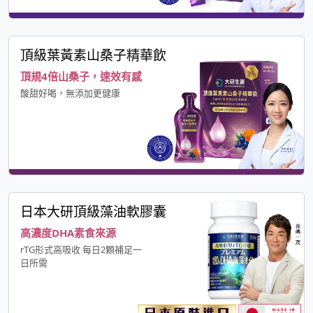
頂級葉黃素山桑子精華飲
頂規4倍山桑子，速效有感
酸甜好喝，無添加更健康
日本大研頂級藻油軟膠囊
高濃度DHA素食來源
rTG形式高吸收 每日2顆補足一
日所需