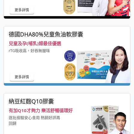
更多詳情
德國DHA80%兒童魚油軟膠囊
兒童及孕(哺乳)婦最佳優選
rTG吸收高，好吞無腥味
更多詳情
納豆紅麴Q10膠囊
有加Q10才夠力 樂活舒暢循環好
逐批檢驗安心食用 熱銷好評再
回歸