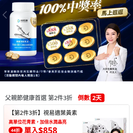
父親節健康首選 第2件3折
倒數
2天
【第2件3折】視易適葉黃素
高單位花青素，加倍水潤晶亮
$858
單入
44折