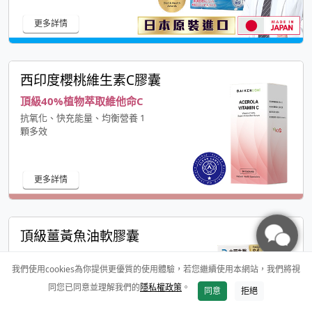
更多詳情
西印度櫻桃維生素C膠囊
頂級40%植物萃取維他命C
抗氧化、快充能量、均衡營養 1
顆多效
更多詳情
頂級薑黃魚油軟膠囊
7 in 1全方位循環代謝
我們使用cookies為你提供更優質的使用體驗，若您繼續使用本網站，我們將視
激增20倍利用率，吸收更升級
同您已同意並理解我們的
隱私權政策
。
同意
拒絕