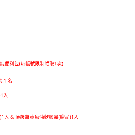
層錠便利包(每帳號限制領取1次)
 1 名
)1入
品)1入 & 頂級薑黃魚油軟膠囊(贈品)1入