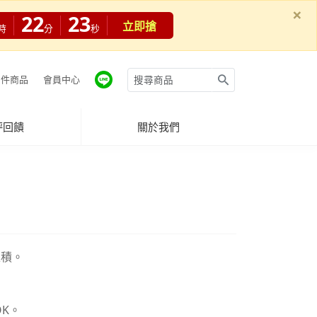
×
22
22
立即搶
時
分
秒
件商品
會員中心
評回饋
關於我們
堆積。
。
K。