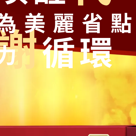
為美麗省
謝
循環
力