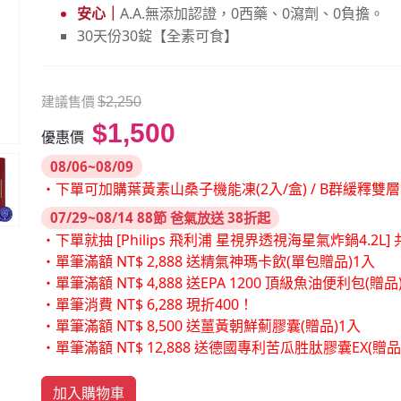
安心｜
A.A.無添加認證，0西藥、0瀉劑、0負擔。
30天份30錠【全素可食】
建議售價
$2,250
$1,500
優惠價
08/06~08/09
・下單可加購葉黃素山桑子機能凍(2入/盒) / B群緩釋雙
07/29~08/14 88節 爸氣放送 38折起
・下單就抽 [Philips 飛利浦 星視界透視海星氣炸鍋4.2L] 共
・單筆滿額 NT$ 2,888 送精氣神瑪卡飲(單包贈品)1入
・單筆滿額 NT$ 4,888 送EPA 1200 頂級魚油便利包(贈品
・單筆消費 NT$ 6,288 現折400！
・單筆滿額 NT$ 8,500 送薑黃朝鮮薊膠囊(贈品)1入
・單筆滿額 NT$ 12,888 送德國專利苦瓜胜肽膠囊EX(贈
加入購物車