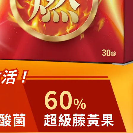
生活！
60
%
酸菌
超級藤黃果