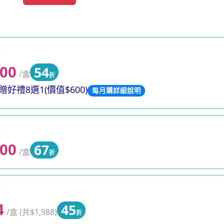
0
54
200
/盒
折
好禮8選1(價值$600)
每月購詳細說明
0
67
500
/盒
折
0
45
4
/盒 (共$1,988)
折