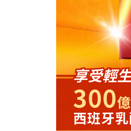
享受輕
300
億
西班牙乳