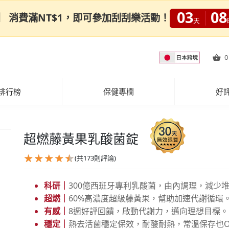
03
08
0限定】 消費滿NT$1，即可參加刮刮樂活動！
天
0
排行榜
保健專欄
好
超燃藤黃果乳酸菌錠
(共
173
則評論)
科研｜
300億西班牙專利乳酸菌，由內調理，減少
超燃｜
60%高濃度超級藤黃果，幫助加速代謝循環
有感｜
8週好評回饋，啟動代謝力，邁向理想目標。
穩定｜
熱去活菌穩定保效，耐酸耐熱，常溫保存也O