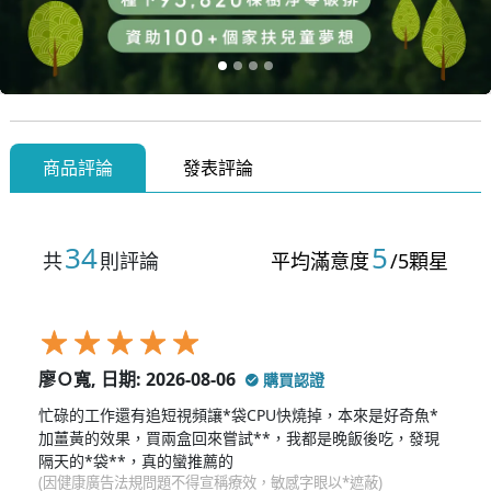
商品評論
發表評論
34
5
共
則評論
平均滿意度
/5顆星
廖Ｏ寬, 日期: 2026-08-06
購買認證
忙碌的工作還有追短視頻讓*袋CPU快燒掉，本來是好奇魚*
加薑黃的效果，買兩盒回來嘗試**，我都是晚飯後吃，發現
隔天的*袋**，真的蠻推薦的
(因健康廣告法規問題不得宣稱療效，敏感字眼以*遮蔽)