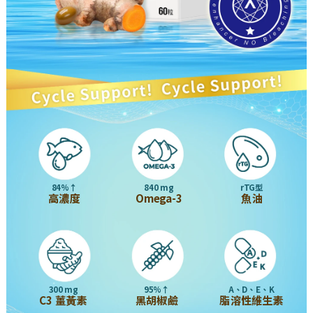
84%↑
840 mg
rTG型
高濃度
Omega-3
魚油
300 mg
95%↑
A、D、E、K
C3 薑黃素
黑胡椒鹼
脂溶性維生素