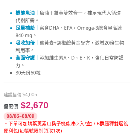
機能魚油｜
魚油＋薑黃雙效合一，補足現代人循環
代謝所需。
足量補給｜
富含DHA、EPA，Omega-3總含量高達
840 mg。
吸收加倍｜
薑黃素+胡椒鹼黃金配方，激增20倍生物
利用率。
全面守護｜
添加維生素A、D、E、K，強化日常防護
力。
30天份60粒
建議售價
$4,005
$2,670
優惠價
08/06~08/09
・下單可加購葉黃素山桑子機能凍(2入/盒) / B群緩釋雙層錠
便利包(每帳號限制領取1次)