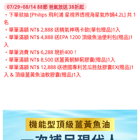
07/29~08/14 88節 爸氣放送 38折起
・下單就抽 [Philips 飛利浦 星視界透視海星氣炸鍋4.2L] 共 1
名
・單筆滿額 NT$ 2,888 送精氣神瑪卡飲(單包贈品)1入
・單筆滿額 NT$ 4,888 送EPA 1200 頂級魚油便利包(贈品)1
入
・單筆消費 NT$ 6,288 現折400！
・單筆滿額 NT$ 8,500 送薑黃朝鮮薊膠囊(贈品)1入
・單筆滿額 NT$ 12,888 送德國專利苦瓜胜肽膠囊EX(贈品)1
入 & 頂級薑黃魚油軟膠囊(贈品)1入
機能型頂級薑黃魚油
一次補足現代人