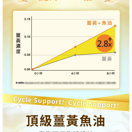
參考資料:
Randomized Controlled Trial Biosci Biotechnol Biochem. 2022 Nov 23;86(12):1688-1694.
頂級薑黃魚油