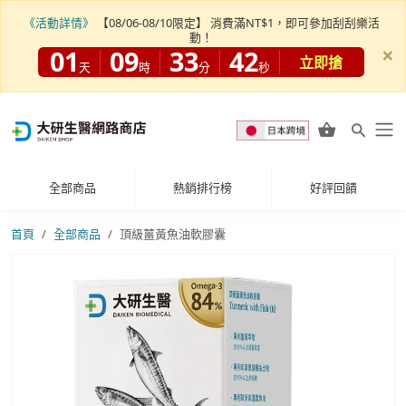
《活動詳情》
【08/06-08/10限定】 消費滿NT$1，即可參加刮刮樂活
動！
×
01
09
33
40
立即搶
天
時
分
秒
全部商品
熱銷排行榜
好評回饋
首頁
全部商品
頂級薑黃魚油軟膠囊