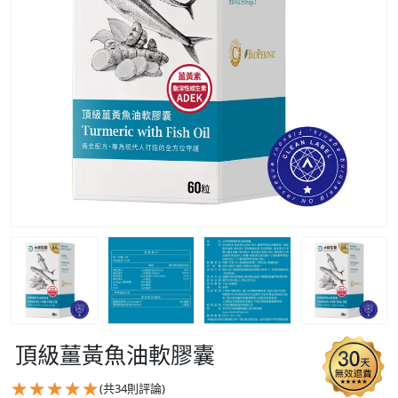
頂級薑黃魚油軟膠囊
(共
34
則評論)