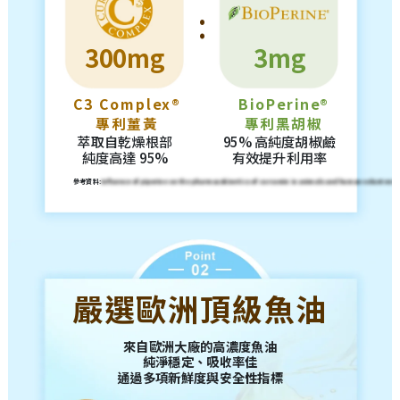
:
300mg
3mg
C3 Complex®
BioPerine®
專利薑黃
專利黑胡椒
萃取自乾燥根部
95% 高純度胡椒鹼
純度高達 95%
有效提升利用率
參考資料:
Influence of piperine on the pharmacokinetics of curcumin in animals and human volunteers.
嚴選歐洲頂級魚油
來自歐洲大廠的高濃度魚油
純淨穩定、吸收率佳
通過多項新鮮度與安全性指標