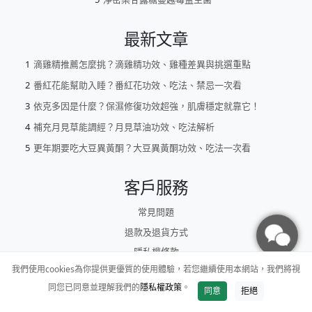
最新文章
滴雞精推薦怎麼挑？滴雞精功效、雞種差異與挑選重點
番紅花能幫助入睡？番紅花功效、吃法、禁忌一次看
依克多因是什麼？保濕修復功效超強，肌膚穩定就靠它！
補充月見草能調經？月見草油功效、吃法解析
更年期要吃大豆異黃酮？大豆異黃酮功效、吃法一次看
客戶服務
常見問題
退款及退貨方式
隱私權條款
我們使用cookies為你提供更優質的使用體驗，若您繼續使用本網站，我們將視
服務條款
同您已同意並理解我們的
隱私權政策
。
同意
拒絕
企業大宗採購
加入購物車