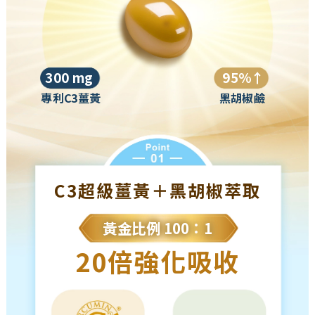
300 mg
95%↑
專利C3薑黃
黑胡椒鹼
C3超級薑黃＋黑胡椒萃取
黃金比例 100：1
20倍強化吸收