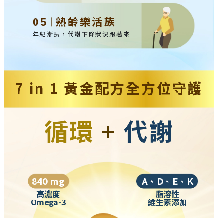
熟齡樂活族
05
年紀漸長，代謝下降狀況跟著來
7 in 1 黃金配方全方位守護
循環
+
代謝
840 mg
A、D、E、K
高濃度
脂溶性
Omega-3
維生素添加