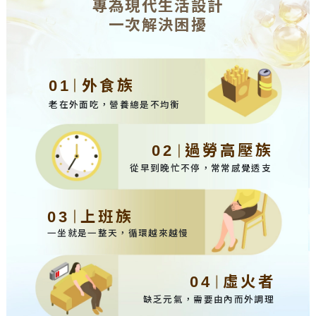
專為現代生活設計
一次解決困擾
外食族
01
老在外面吃，營養總是不均衡
過勞高壓族
02
從早到晚忙不停，常常感覺透支
上班族
03
一坐就是一整天，循環越來越慢
虛火者
04
缺乏元氣，需要由內而外調理