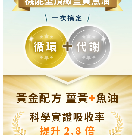
一次搞定
循環
代謝
黃金配方 薑黃
+
魚油
科學實證吸收率
提升 2.8 倍