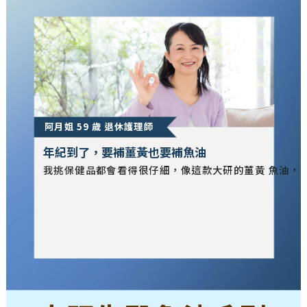
阿月姐 59 歲 退休護理師
年紀到了，要補薑黃也要補魚油
我挑保健品都會看得很仔細，像這款大研的薑黃 魚油，除