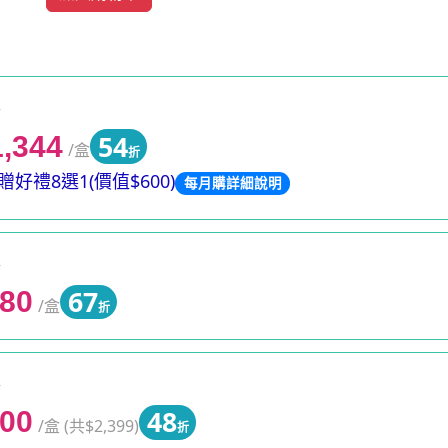
0
54
1,344
/盒
折
好禮8選1(價值$600)
每月購詳細說明
0
67
680
/盒
折
0
48
200
/盒 (共$2,399)
折