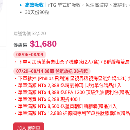
高效吸收｜
rTG 型式好吸收，魚油高濃度、高純
30天份90粒
建議售價
$2,520
$1,680
優惠價
08/06~08/09
・下單可加購葉黃素山桑子機能凍(2入/盒) / B群緩釋雙
07/29~08/14 88節 爸氣放送 38折起
・下單就抽 [Philips 飛利浦 星視界透視海星氣炸鍋4.2L] 共
・單筆滿額 NT$ 2,888 送精氣神瑪卡飲(單包贈品)1入
・單筆滿額 NT$ 4,888 送EPA 1200 頂級魚油便利包(贈品
・單筆消費 NT$ 6,288 現折400！
・單筆滿額 NT$ 8,500 送薑黃朝鮮薊膠囊(贈品)1入
・單筆滿額 NT$ 12,888 送德國專利苦瓜胜肽膠囊EX(贈
加入購物車