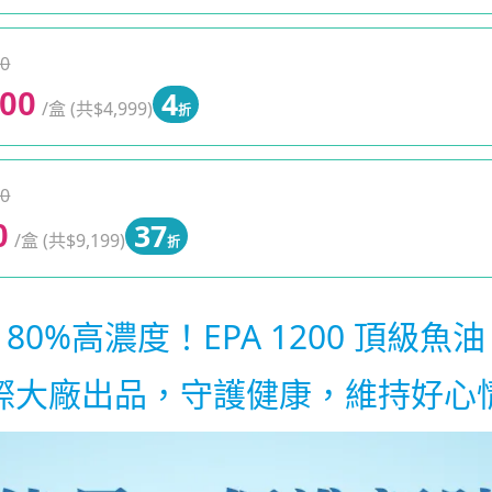
0
4
000
/盒 (共$4,999)
折
0
37
0
/盒 (共$9,199)
折
80%高濃度！EPA 1200 頂級魚油
際大廠出品，守護健康，維持好心