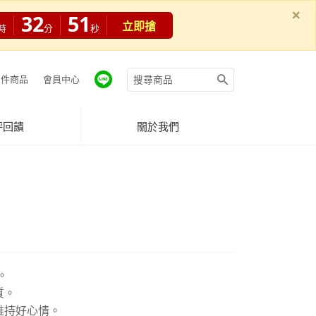
×
32
50
立即搶
時
分
秒
件商品
會員中心
評回饋
關於我們
。
質。
維持好心情。