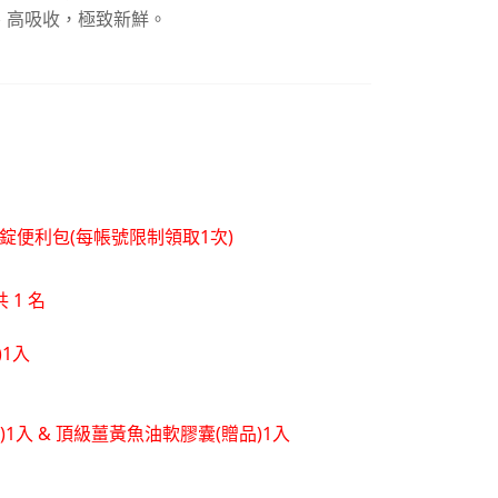
化、高吸收，極致新鮮。
層錠便利包(每帳號限制領取1次)
 1 名
)1入
品)1入 & 頂級薑黃魚油軟膠囊(贈品)1入