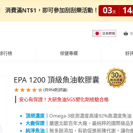
03
14
0限定】 消費滿NT$1，即可參加刮刮樂活動！
天
0
排行榜
保健專欄
好
EPA 1200 頂級魚油軟膠囊
(共
954
則評論)
安心有保證！大研魚油SGS塑化劑檢驗合格
頂規濃度｜
Omega-3檢測濃度高達92%高濃度魚油
大廠保證｜
嚴選北歐百年大廠，最純粹的國際級品
純淨魚油｜
無多餘添加，有助促進新陳代謝，讓你