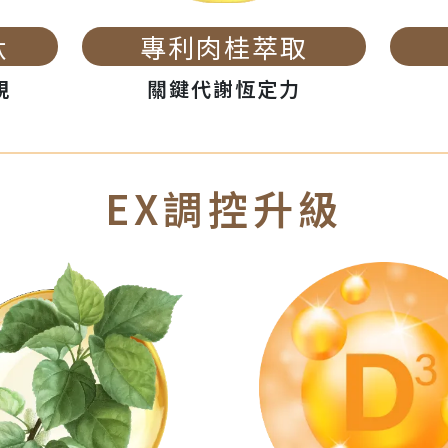
肽
專利肉桂萃取
規
關鍵代謝恆定力
EX調控升級