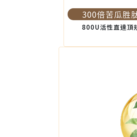
300倍苦瓜胜
800U活性直達頂