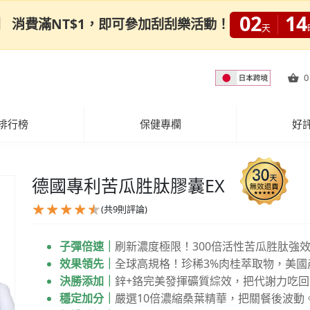
02
14
0限定】 消費滿NT$1，即可參加刮刮樂活動！
天
0
排行榜
保健專欄
好
德國專利苦瓜胜肽膠囊EX
(共
9
則評論)
子彈倍速｜
刷新濃度極限！300倍活性苦瓜胜肽強
效果領先｜
全球高規格！珍稀3%肉桂萃取物，美國
決勝添加｜
鋅+鉻完美發揮礦質綜效，把代謝力吃回
穩定加分｜
嚴選10倍濃縮桑葉精華，把關餐後波動