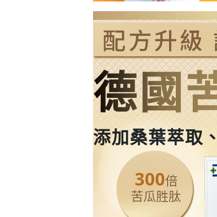
配方升級
德國
添加桑葉萃取、
300
倍
苦瓜胜肽