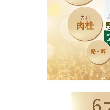
專利
肉桂
鉻 + 鋅
6