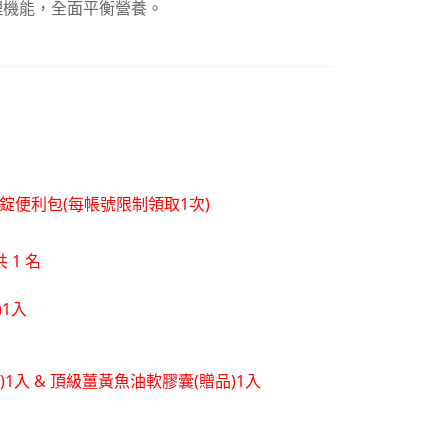
理機能，全面平衡營養。
層錠便利包(每帳號限制領取1次)
 1 名
)1入
品)1入 & 頂級薑黃魚油軟膠囊(贈品)1入