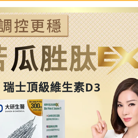
 調控更穩
苦
瓜胜肽
瑞士頂級維生素D3