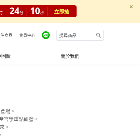
×
24
08
立即搶
時
分
秒
件商品
會員中心
評回饋
關於我們
效登場。
產官學重點研發。
來。
。