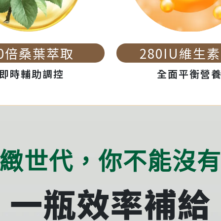
10倍桑葉萃取
280IU維生素
即時輔助調控
全面平衡營
緻世代，你不能沒
一瓶效率補給