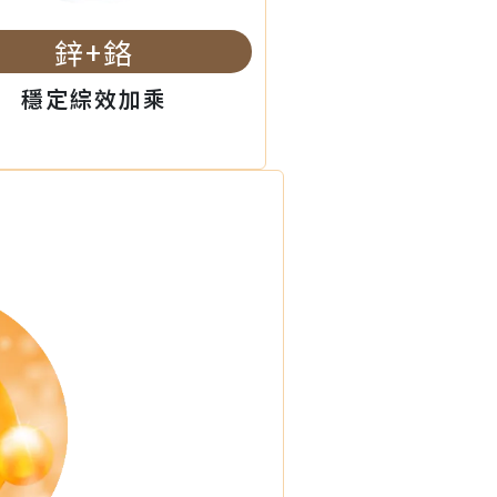
鋅+鉻
穩定綜效加乘