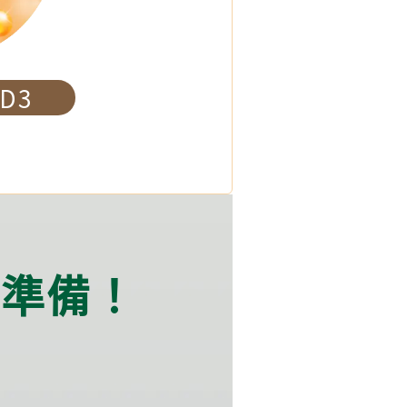
D3
養
有準備！