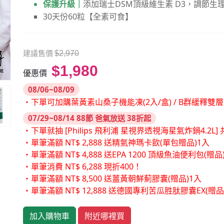
保護升級｜
添加瑞士DSM頂級維生素 D3，調節生
30天份60粒【全素可食】
建議售價
$2,970
$1,980
優惠價
08/06~08/09
・下單可加購葉黃素山桑子機能凍(2入/盒) / B群緩釋雙
07/29~08/14 88節 爸氣放送 38折起
・下單就抽 [Philips 飛利浦 星視界透視海星氣炸鍋4.2L] 共
・單筆滿額 NT$ 2,888 送精氣神瑪卡飲(單包贈品)1入
・單筆滿額 NT$ 4,888 送EPA 1200 頂級魚油便利包(贈品
・單筆消費 NT$ 6,288 現折400！
・單筆滿額 NT$ 8,500 送薑黃朝鮮薊膠囊(贈品)1入
・單筆滿額 NT$ 12,888 送德國專利苦瓜胜肽膠囊EX(贈
加入購物車
附近哪裡買