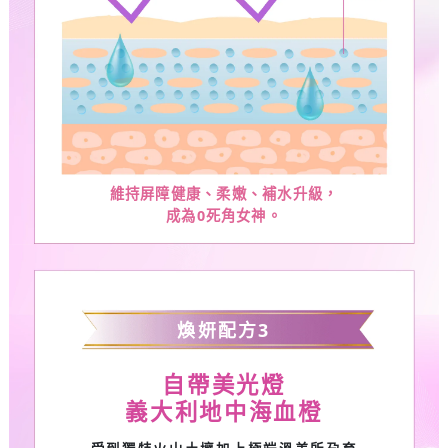
維持屏障健康、柔嫩、補水升級，
成為
0
死角女神。
煥妍配方
3
自帶美光燈
義大利地中海血橙