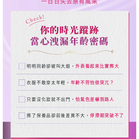
一日日失去原有風采
你的時光蹤跡
當心洩漏年齡密碼
明明同齡卻被叫大姐，
外表看起來比實際大
衣服不敢穿太年輕，
年齡不符怕很突兀？
只要沒化妝就不出門，
怕氣色差嚇到路人
擦了保養品卻前後差異不大，
停滯期突破不了