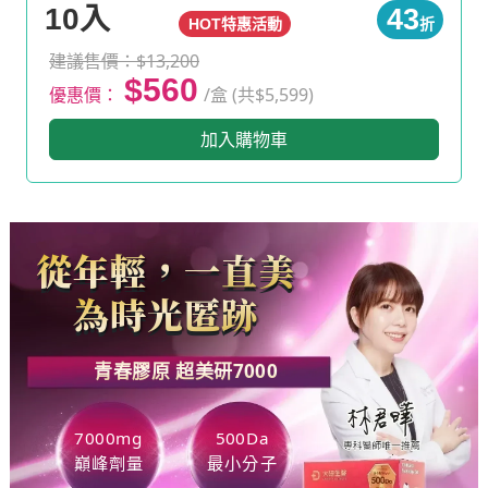
10入
43
HOT特惠活動
折
建議售價：$13,200
$560
優惠價：
/盒 (共$5,599)
加入購物車
從年輕，一直美
為時光匿跡
青春膠原 超美研
7000
7000mg
500Da
巔峰劑量
最小分子