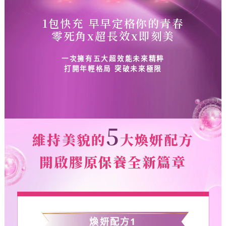
1包快充 早早定格你的青春
零死角x超長效x即刻美
一次擁有五大超效能未來精粹
打開年輕格局 突破未來極限
5
維持美貌的
大煥妍配方
開啟膠原保養全新篇章
煥妍配方
1