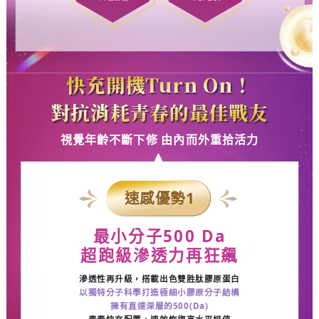
快充開機Turn On！
對抗消耗青春的最佳戰友
視覺年齡不斷下修 由內而外重拾活力
速感優勢
1
最小分子
500 Da
超跑級滲透力再狂飆
滲透性再升級，搭載出色雙胜肽膠原蛋白
以獨特分子科學打造極細小膠原分子結構
擁有直達深層的
500(Da)