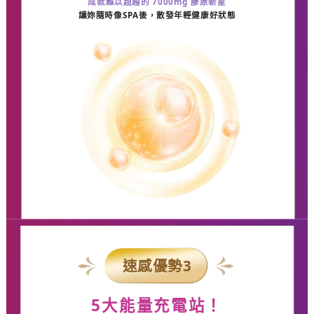
成就難以超越的
7000mg
膠原新星
讓妳隨時像
SPA
後，散發年輕健康好狀態
速感優勢
3
5
大能量充電站！