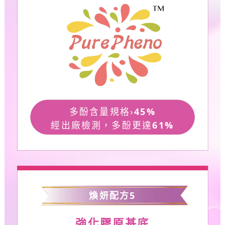
多酚含量規格›
45%
經出廠檢測，多酚更達
61%
煥妍配方
5
強化膠原基底