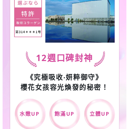
12
週口碑封神
《究極吸收‧妍粹御守》
櫻花女孩容光煥發的秘密！
水嫩
UP
飽滿
UP
立體
UP