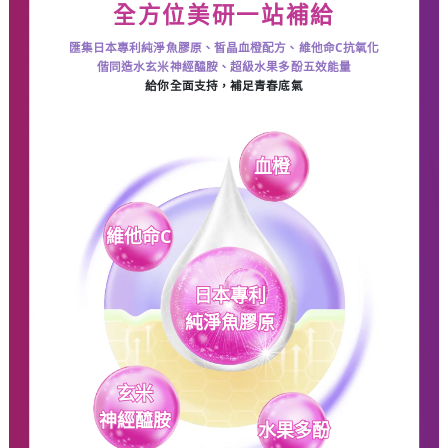
全方位美研一站補給
匯集日本專利純淨魚膠原、皙晶血橙配方、維他命C抗氧化
偕同造水玄米神經醯胺、超級水果多酚五效能量
給你全面支持，補足青春底氣
血橙
維他命C
日本專利
純淨魚膠原
玄米
神經醯胺
水果多酚