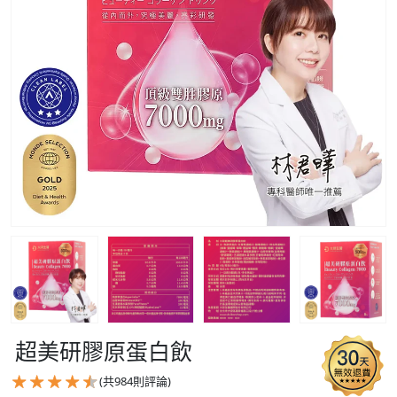
超美研膠原蛋白飲
(共
984
則評論)