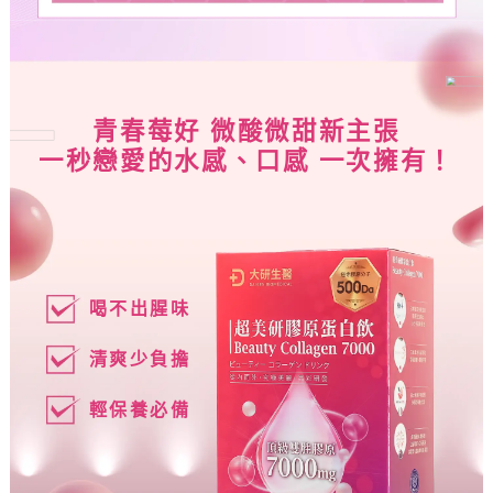
青春莓好 微酸微甜新主張
一秒戀愛的水感、口感 一次擁有！
喝不出腥味
清爽少負擔
輕保養必備