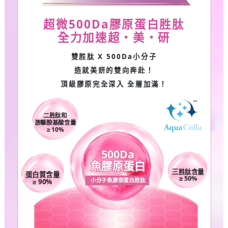
超微
500Da
膠原蛋白胜肽
全力加速超・美・研
雙胜肽
X 500Da
小分子
造就美妍的雙向奔赴！
頂級膠原完全深入 全層加滿！
二胜肽和
游離胺基酸含量
≥ 10%
500Da
魚膠原蛋白
三胜肽含量
蛋白質含量
≥ 50%
小分子魚膠原蛋白胜肽
≥ 90%