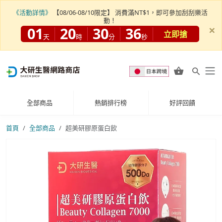
《活動詳情》
【08/06-08/10限定】 消費滿NT$1，即可參加刮刮樂活
動！
×
01
20
30
34
立即搶
天
時
分
秒
全部商品
熱銷排行榜
好評回饋
首頁
全部商品
超美研膠原蛋白飲