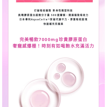
打破吸收極限 革命性微型科技
挑戰膠原蛋白超微分子量 500道爾頓，開展極致吸收力
日本專利AquaColla™突破代謝不力、厚重吸收困境
快速補充究極美
完美暢飲
7000mg
珍貴膠原蛋白
奢寵感爆棚！時刻有如喝飽水充滿活力