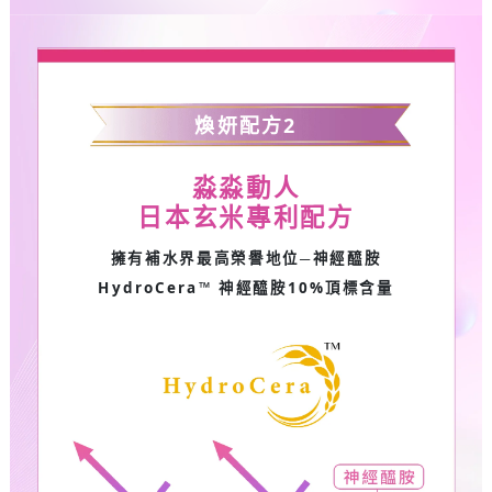
煥妍配方
2
淼淼動人
日本玄米專利配方
擁有補水界最高榮譽地位─神經醯胺
HydroCera™
神經醯胺
10%
頂標含量