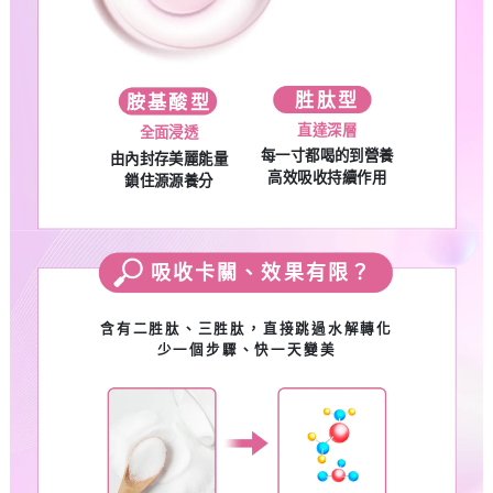
胜肽型
胺基酸型
直達深層
全面浸透
每一寸都喝的到營養
由內封存美麗能量
高效吸收持續作用
鎖住源源養分
吸收卡關、效果有限？
含有二胜肽、三胜肽，直接跳過水解轉化
少一個步驟、快一天變美