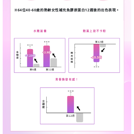
※
64
位
40-60
歲的熟齡女性
補充魚膠原蛋白
12
週後的出色表現。
水嫩滋養
飽滿上妝不卡粉
青春煥發有感！