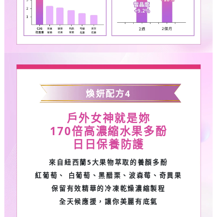
煥妍配方
4
戶外女神就是妳
170
倍高濃縮水果多酚
日日保養防護
來自紐西蘭5大果物萃取的養顏多酚
紅葡萄、 白葡萄、黑醋栗、波森莓、奇異果
保留有效精華的冷凍乾燥濃縮製程
全天候應援，讓你美麗有底氣