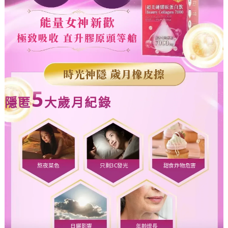
能量女神新歡
極致吸收 直升膠原頭等艙
時光神隱 歲月橡皮擦
5
隱匿
大歲月紀錄
熬夜菜色
只剩3C發光
甜食炸物危害
日曬影響
年齡增長