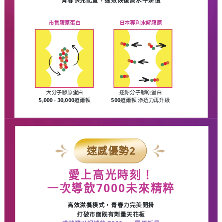
青春快充配置，速效恢復高水平妍值
市售膠原蛋白
日本專利水解膠原
大分子膠原蛋白
迷你分子膠原蛋白
5,000 - 30,000
道爾頓
500
道爾頓 滲透力再升級
速感優勢
2
愛上高光時刻！
一次導飲
7000
未來
精粹
高效滋養模式，青春力完美開掛
打破市面既有劑量天花板