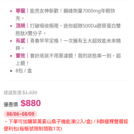
尊寵｜
能亮女神新歡！巔峰劑量7000mg年輕快
充。
頂規｜
打破吸收極限，迷你超微500Da膠原蛋白雙
胜肽X雙分子。
有感｜
青春早早定格！一次擁有五大超效能未來精
粹。
實效｜
養好底就不用靠濾鏡！我的狀態美一刻，超
上鏡！
8包 / 盒
建議售價
$1,320
$880
優惠價
08/06~08/09
・下單可加購葉黃素山桑子機能凍(2入/盒) / B群緩釋雙層錠
便利包(每帳號限制領取1次)