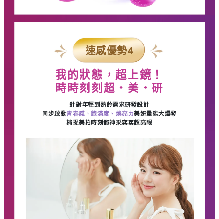
速感優勢
4
我的狀態，超上鏡！
時時刻刻超・美・研
針對年輕到熟齡需求研發設計
同步啟動
青春感、飽滿度、煥亮力
美妍量能大爆發
捕捉美拍時刻都神采奕奕超亮眼