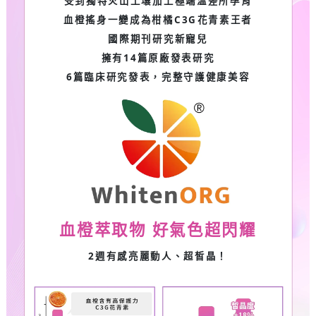
受到獨特火山土壤加上極端溫差所孕育
血橙搖身一變成為柑橘C3G花青素王者
國際期刊研究新寵兒
擁有14篇原廠發表研究
6篇臨床研究發表，完整守護健康美容
血橙萃取物 好氣色超閃耀
2週有感亮麗動人、超皙晶！