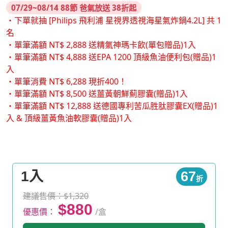
07/29~08/14 88節 爸氣放送 38折起
・下單就抽 [Philips 飛利浦 星視界透視海星氣炸鍋4.2L] 共 1
名
・單筆滿額 NT$ 2,888 送精氣神瑪卡飲(單包贈品)1入
・單筆滿額 NT$ 4,888 送EPA 1200 頂級魚油便利包(贈品)1
入
・單筆消費 NT$ 6,288 現折400！
・單筆滿額 NT$ 8,500 送薑黃朝鮮薊膠囊(贈品)1入
・單筆滿額 NT$ 12,888 送德國專利苦瓜胜肽膠囊EX(贈品)1
入 & 頂級薑黃魚油軟膠囊(贈品)1入
1入
67
折
建議售價：$1,320
$880
優惠價：
/盒