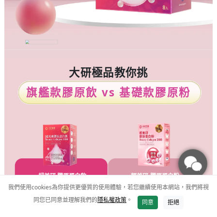
大研極品教你挑
旗艦款膠原飲
vs
基礎款膠原粉
超美研 膠原蛋白飲
輕美研 膠原蛋白粉
我們使用cookies為你提供更優質的使用體驗，若您繼續使用本網站，我們將視
飲品
粉包
同您已同意並理解我們的
隱私權政策
。
加入購物車
同意
拒絕