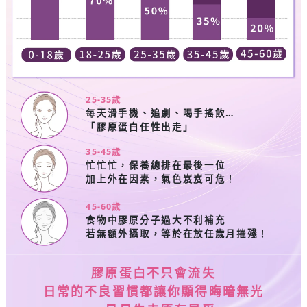
25-35
歲
每天滑手機、追劇、喝手搖飲…
「膠原蛋白任性出走」
35-45
歲
忙忙忙，保養總排在最後一位
加上外在因素，氣色岌岌可危！
45-60
歲
食物中膠原分子過大不利補充
若無額外攝取，等於在放任歲月摧殘！
膠原蛋白不只會流失
日常的不良習慣都讓你顯得晦暗無光