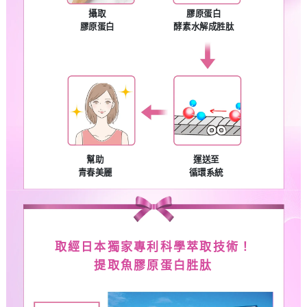
攝取
膠原蛋白
膠原蛋白
酵素水解成胜肽
幫助
運送至
青春美麗
循環系統
取經日本獨家專利科學萃取技術！
提取魚膠原蛋白胜肽