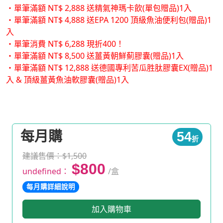
・單筆滿額 NT$ 2,888 送精氣神瑪卡飲(單包贈品)1入
・單筆滿額 NT$ 4,888 送EPA 1200 頂級魚油便利包(贈品)1
入
・單筆消費 NT$ 6,288 現折400！
・單筆滿額 NT$ 8,500 送薑黃朝鮮薊膠囊(贈品)1入
・單筆滿額 NT$ 12,888 送德國專利苦瓜胜肽膠囊EX(贈品)1
入 & 頂級薑黃魚油軟膠囊(贈品)1入
每月購
54
折
建議售價：$1,500
$800
undefined：
/盒
每月購詳細說明
加入購物車