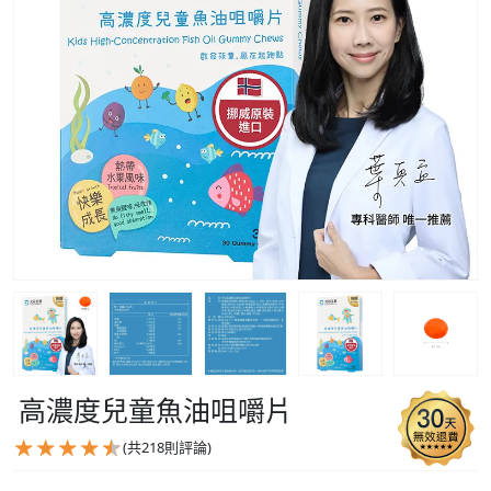
高濃度兒童魚油咀嚼片
(共
218
則評論)