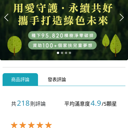
上一張
下
商品評論
發表評論
218
4.9
共
則評論
平均滿意度
/5顆星