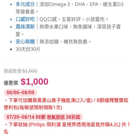
多元成分｜
添加Omega-3、DHA、EPA、維生素D3
等營養素。
口感好吃｜
QQ口感，五星好評，小孩愛吃。
風味清新｜
熱帶水果口味，無魚腥味，深受孩子喜
愛。
安心無糖｜
無添加糖，補充無負擔。
30天份30片
建議售價
$1,500
$1,000
優惠價
08/06~08/09
・下單可加購葉黃素山桑子機能凍(2入/盒) / B群緩釋雙層錠
便利包(每帳號限制領取1次)
07/29~08/14 88節 爸氣放送 38折起
・下單就抽 [Philips 飛利浦 星視界透視海星氣炸鍋4.2L] 共 1
名