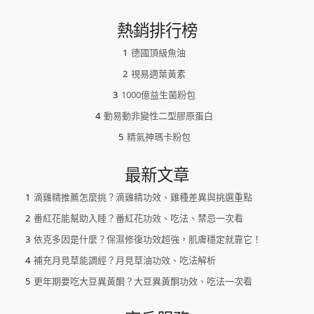
熱銷排行榜
德國頂級魚油
視易適葉黃素
1000億益生菌粉包
動易動非變性二型膠原蛋白
精氣神瑪卡粉包
最新文章
滴雞精推薦怎麼挑？滴雞精功效、雞種差異與挑選重點
番紅花能幫助入睡？番紅花功效、吃法、禁忌一次看
依克多因是什麼？保濕修復功效超強，肌膚穩定就靠它！
補充月見草能調經？月見草油功效、吃法解析
更年期要吃大豆異黃酮？大豆異黃酮功效、吃法一次看