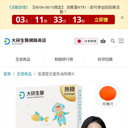
《活動詳情》
【08/06-08/10限定】 消費滿NT$1，即可參加刮刮樂活
動！
×
03
11
33
12
立即搶
天
時
分
秒
全部商品
熱銷排行榜
好評回饋
首頁
全部商品
高濃度兒童魚油咀嚼片