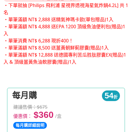
・下單就抽 [Philips 飛利浦 星視界透視海星氣炸鍋4.2L] 共 1
名
・單筆滿額 NT$ 2,888 送精氣神瑪卡飲(單包贈品)1入
・單筆滿額 NT$ 4,888 送EPA 1200 頂級魚油便利包(贈品)1
入
・單筆消費 NT$ 6,288 現折400！
・單筆滿額 NT$ 8,500 送薑黃朝鮮薊膠囊(贈品)1入
・單筆滿額 NT$ 12,888 送德國專利苦瓜胜肽膠囊EX(贈品)1
入 & 頂級薑黃魚油軟膠囊(贈品)1入
每月購
54
折
建議售價：$675
$360
優惠價：
/盒
每月購詳細說明