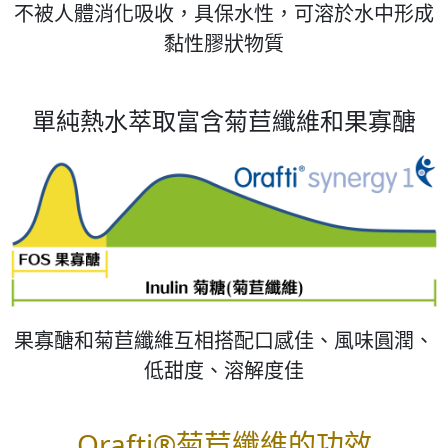
不被人體消化吸收，具保水性，可溶於水中形成
黏性膠狀物質
單純熱水萃取富含菊苣纖維和果寡醣
果寡醣和菊苣纖維互相搭配口感佳、風味圓潤、
低甜度、溶解度佳
Orafti®菊苣纖維的功效