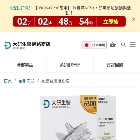
《活動詳情》
【08/06-08/10限定】 消費滿NT$1，即可參加刮刮樂活
動！
×
02
02
48
53
立即搶
天
時
分
秒
全部商品
熱銷排行榜
好評回饋
首頁
全部商品
高膳食纖維粉包