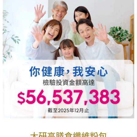
大研高膳食纖維粉包