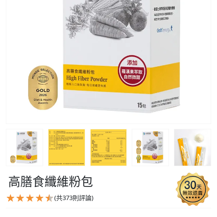
高膳食纖維粉包
(共
373
則評論)