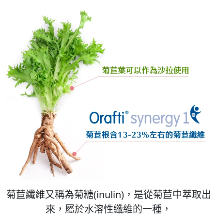
菊苣纖維又稱為菊糖(inulin)，是從菊苣中萃取出
來，屬於水溶性纖維的一種，