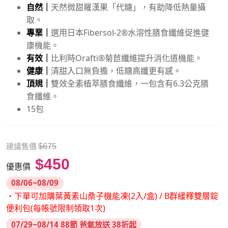
自然｜
天然微甜羅漢果「代糖」，有助降低熱量攝
取。
專業｜
選用日本Fibersol-2®水溶性膳食纖維促進健
康機能。
有效｜
比利時Orafti®菊苣纖維提升消化道機能。
健康｜
清甜入口無負擔，低糖高纖更有感。
頂規｜
雙效全素植萃膳食纖維，一包含有6.3公克膳
食纖維。
15包
建議售價
$675
$450
優惠價
08/06~08/09
・下單可加購葉黃素山桑子機能凍(2入/盒) / B群緩釋雙層錠
便利包(每帳號限制領取1次)
07/29~08/14 88節 爸氣放送 38折起