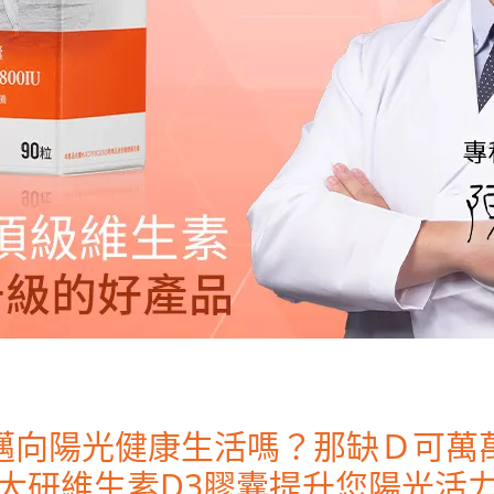
邁向陽光健康生活嗎？那缺Ｄ可萬
大研維生素D3膠囊提升您陽光活