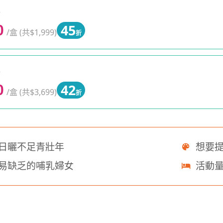
0
45
0
/盒 (共$1,999)
折
0
42
0
/盒 (共$3,699)
折
日曬不足青壯年
想要提
易缺乏的哺乳婦女
活動量