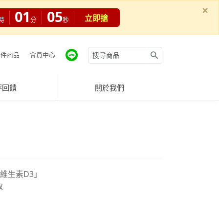
×
01
04
立即搶
時
分
秒
件商品
會員中心
評回饋
關於我們
性維生素D3」
取