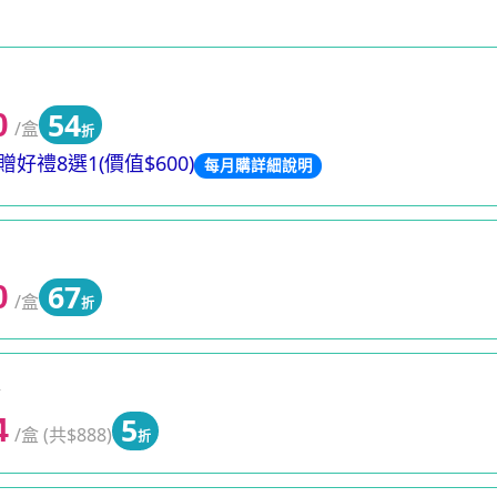
54
0
/盒
折
好禮8選1(價值$600)
每月購詳細說明
67
0
/盒
折
0
5
4
/盒 (共$888)
折