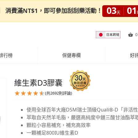
03
01
0限定】 消費滿NT$1，即可參加刮刮樂活動！
天
0
排行榜
保健專欄
好
維生素D3膠囊
(共
2692
則評論)
使用全球百年大廠DSM瑞士頂級Quali®-D「非活
萃取自天然羊毛脂，嚴選高純度中鏈三酸甘油酯萃
顆粒小容易補充，補充高效率
一顆補足800IU維生素D