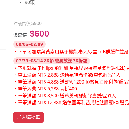
90顆
建議售價
$900
$600
優惠價
08/06~08/09
・下單可加購葉黃素山桑子機能凍(2入/盒) / B群緩釋雙
07/29~08/14 88節 爸氣放送 38折起
・下單就抽 [Philips 飛利浦 星視界透視海星氣炸鍋4.2L] 共
・單筆滿額 NT$ 2,888 送精氣神瑪卡飲(單包贈品)1入
・單筆滿額 NT$ 4,888 送EPA 1200 頂級魚油便利包(贈品
・單筆消費 NT$ 6,288 現折400！
・單筆滿額 NT$ 8,500 送薑黃朝鮮薊膠囊(贈品)1入
・單筆滿額 NT$ 12,888 送德國專利苦瓜胜肽膠囊EX(贈
加入購物車