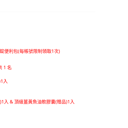
層錠便利包(每帳號限制領取1次)
 1 名
)1入
品)1入 & 頂級薑黃魚油軟膠囊(贈品)1入