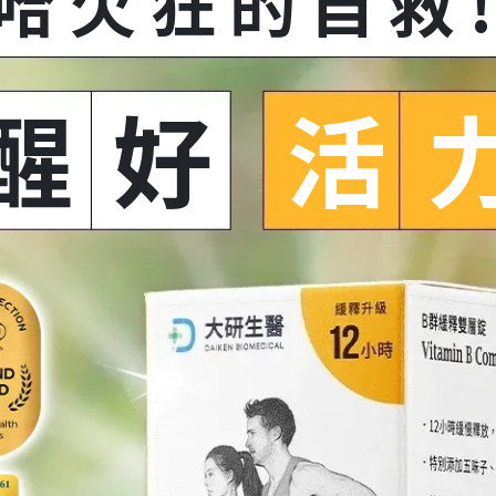
哈欠狂的自救
醒好
活