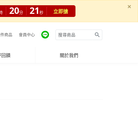
×
20
19
立即搶
時
分
秒
件商品
會員中心
評回饋
關於我們