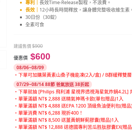
專利｜
長效Time-Release製程，不浪費。
長效｜
12小時長時間釋放，讓身體完整吸收維生素
30日份（30錠）
全素可食
建議售價
$900
$600
優惠價
08/06~08/09
・下單可加購葉黃素山桑子機能凍(2入/盒) / B群緩釋雙
07/29~08/14 88節 爸氣放送 38折起
・下單就抽 [Philips 飛利浦 星視界透視海星氣炸鍋4.2L] 共
・單筆滿額 NT$ 2,888 送精氣神瑪卡飲(單包贈品)1入
・單筆滿額 NT$ 4,888 送EPA 1200 頂級魚油便利包(贈品
・單筆消費 NT$ 6,288 現折400！
・單筆滿額 NT$ 8,500 送薑黃朝鮮薊膠囊(贈品)1入
・單筆滿額 NT$ 12,888 送德國專利苦瓜胜肽膠囊EX(贈