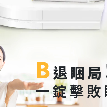
B
退睏局
一錠擊敗