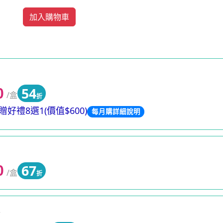
加入購物車
54
0
/盒
折
好禮8選1(價值$600)
每月購詳細說明
67
0
/盒
折
0