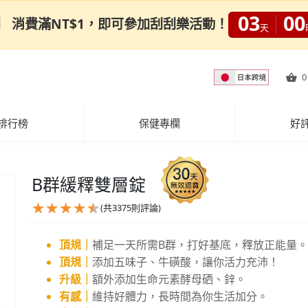
03
00
0限定】 消費滿NT$1，即可參加刮刮樂活動！
天
0
排行榜
保健專欄
好
B群緩釋雙層錠
(共
3375
則評論)
頂規｜
補足一天所需B群，打好基底，釋放正能量。
頂規｜
添加五味子、牛磺酸，讓你活力充沛！
升級｜
額外添加生命元素酵母硒、鋅。
有感｜
維持好體力，長時間為你生活加分。