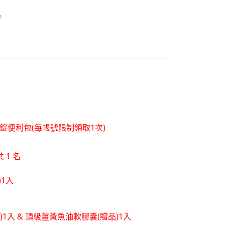
。
層錠便利包(每帳號限制領取1次)
 1 名
)1入
品)1入 & 頂級薑黃魚油軟膠囊(贈品)1入