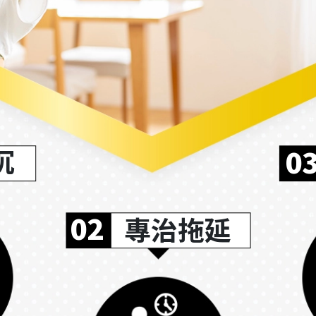
沉
0
02
專治拖延