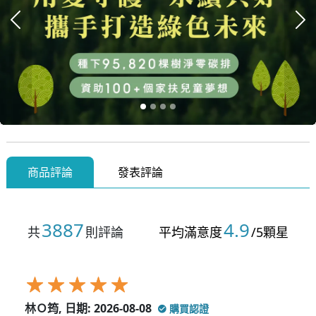
上一張
下
商品評論
發表評論
3887
4.9
共
則評論
平均滿意度
/5顆星
林Ｏ筠, 日期: 2026-08-08
購買認證