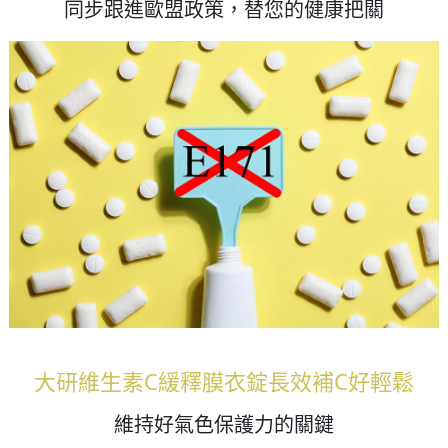
同步跟進歐盟政策，替您的健康把關
大研維生素C緩釋膜衣錠長效補C好輕鬆
維持好氣色保護力的關鍵