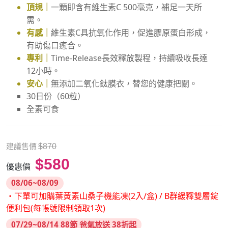
頂規｜
一顆即含有維生素C 500毫克，補足一天所
需。
有感｜
維生素C具抗氧化作用，促進膠原蛋白形成，
有助傷口癒合。
專利｜
Time-Release長效釋放製程，持續吸收長達
12小時。
安心｜
無添加二氧化鈦膜衣，替您的健康把關。
30日份（60粒）
全素可食
建議售價
$870
$580
優惠價
08/06~08/09
・下單可加購葉黃素山桑子機能凍(2入/盒) / B群緩釋雙層錠
便利包(每帳號限制領取1次)
07/29~08/14 88節 爸氣放送 38折起