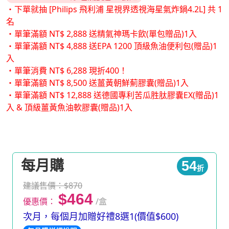
・下單就抽 [Philips 飛利浦 星視界透視海星氣炸鍋4.2L] 共 1
名
・單筆滿額 NT$ 2,888 送精氣神瑪卡飲(單包贈品)1入
・單筆滿額 NT$ 4,888 送EPA 1200 頂級魚油便利包(贈品)1
入
・單筆消費 NT$ 6,288 現折400！
・單筆滿額 NT$ 8,500 送薑黃朝鮮薊膠囊(贈品)1入
・單筆滿額 NT$ 12,888 送德國專利苦瓜胜肽膠囊EX(贈品)1
入 & 頂級薑黃魚油軟膠囊(贈品)1入
每月購
54
折
建議售價：$870
$464
優惠價：
/盒
次月，每個月加贈好禮8選1(價值$600)