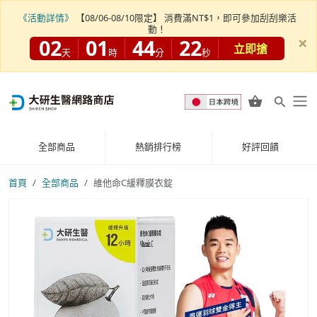
《活動詳情》
【08/06-08/10限定】 消費滿NT$1，即可參加刮刮樂活
動！
×
02
01
44
21
立即搶
天
時
分
秒
全部商品
熱銷排行榜
好評回饋
首頁
全部商品
維他命C緩釋膜衣錠