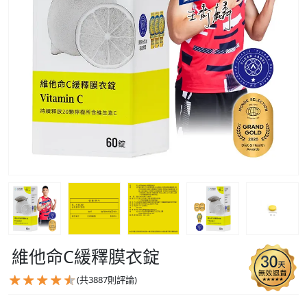
維他命C緩釋膜衣錠
(共
3887
則評論)