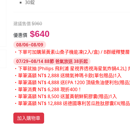
30錠
建議售價
$960
$640
優惠價
08/06~08/09
・下單可加購葉黃素山桑子機能凍(2入/盒) / B群緩釋雙
07/29~08/14 88節 爸氣放送 38折起
・下單就抽 [Philips 飛利浦 星視界透視海星氣炸鍋4.2L] 共
・單筆滿額 NT$ 2,888 送精氣神瑪卡飲(單包贈品)1入
・單筆滿額 NT$ 4,888 送EPA 1200 頂級魚油便利包(贈品
・單筆消費 NT$ 6,288 現折400！
・單筆滿額 NT$ 8,500 送薑黃朝鮮薊膠囊(贈品)1入
・單筆滿額 NT$ 12,888 送德國專利苦瓜胜肽膠囊EX(贈
加入購物車