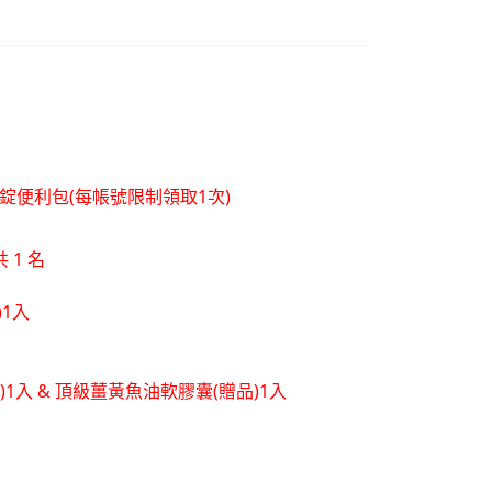
層錠便利包(每帳號限制領取1次)
 1 名
)1入
品)1入 & 頂級薑黃魚油軟膠囊(贈品)1入