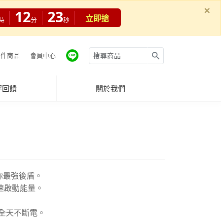
×
12
21
立即搶
時
分
秒
件商品
會員中心
評回饋
關於我們
你最強後盾。
速啟動能量。
放，全天不斷電。