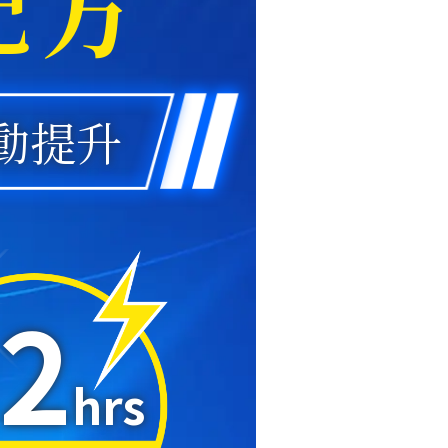
配方
運動提升
2
hrs