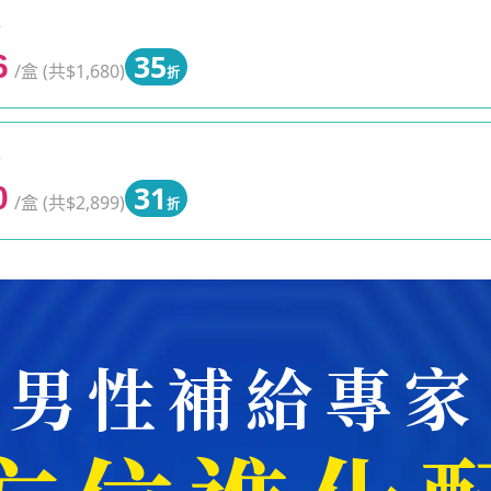
0
35
6
/盒 (共$1,680)
折
0
31
0
/盒 (共$2,899)
折
男性補給專家