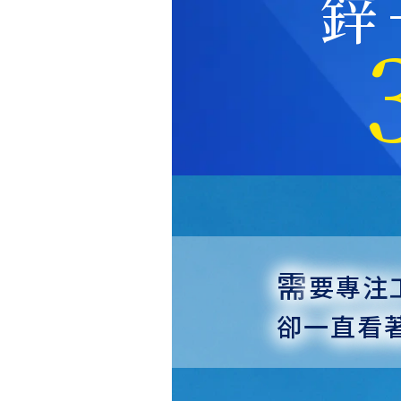
鋅
需
要專注
卻一直看著