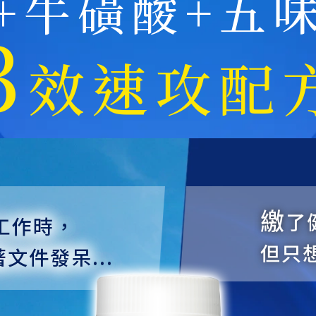
+牛磺酸+五
3
效速攻配
繳
了
工作時，
但只
文件發呆...