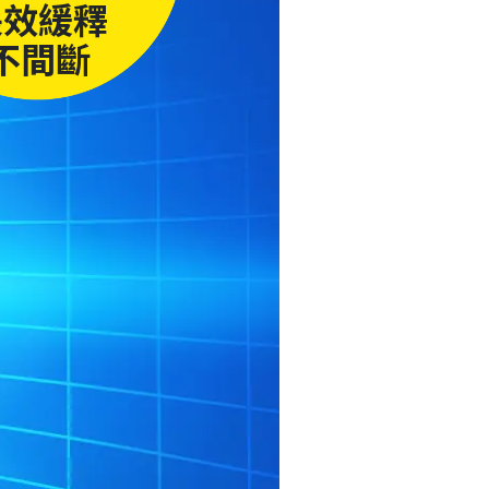
長效緩釋
不間斷