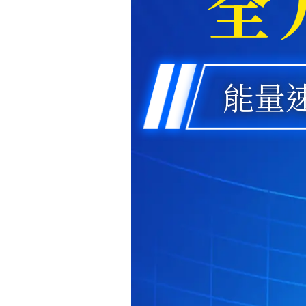
全
能量速