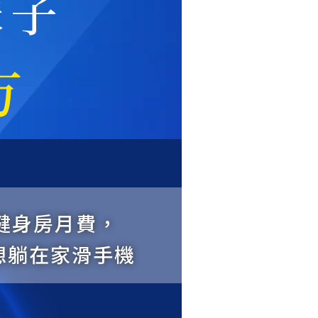
味子
方
健身房月費，
想躺在家滑手機