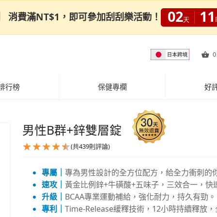
02
11
0限定】 消費滿NT$1，即可參加刮刮樂活動！
天
0
排行榜
保健專欄
好
男性B群+鋅雙層錠
(共
439
則評論)
專屬｜
專為男性設計的全方位配方，給全力衝刺的
速攻｜
黃金比例鋅+牛磺酸+五味子，三效合一，快
升級｜
BCAA專業運動補給，強化耐力，持久有勁。
專利｜
Time-Release緩釋技術，12小時持續釋