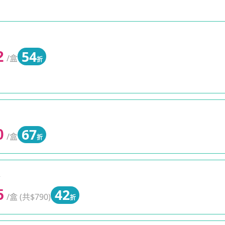
54
2
/盒
折
67
0
/盒
折
0
42
5
/盒 (共$790)
折