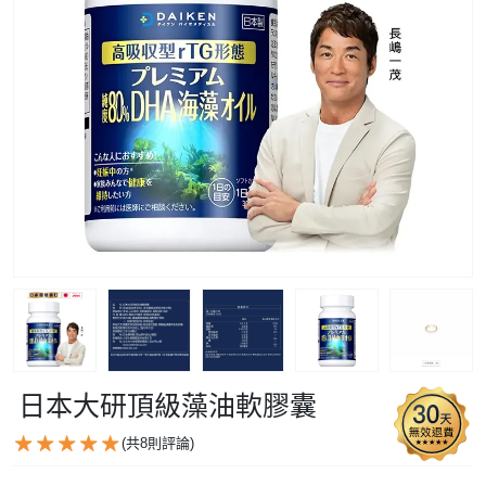
日本大研頂級藻油軟膠囊
(共
8
則評論)