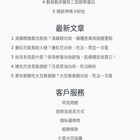
動易動非變性二型膠原蛋白
精氣神瑪卡粉包
最新文章
滴雞精推薦怎麼挑？滴雞精功效、雞種差異與挑選重點
番紅花能幫助入睡？番紅花功效、吃法、禁忌一次看
依克多因是什麼？保濕修復功效超強，肌膚穩定就靠它！
補充月見草能調經？月見草油功效、吃法解析
更年期要吃大豆異黃酮？大豆異黃酮功效、吃法一次看
客戶服務
常見問題
退款及退貨方式
隱私權條款
服務條款
企業大宗採購