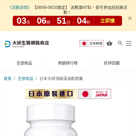
《活動詳情》
【08/06-08/10限定】 消費滿NT$1，即可參加刮刮樂活
動！
×
03
06
51
02
立即搶
天
時
分
秒
全部商品
熱銷排行榜
好評回饋
首頁
全部商品
日本大研頂級藻油軟膠囊