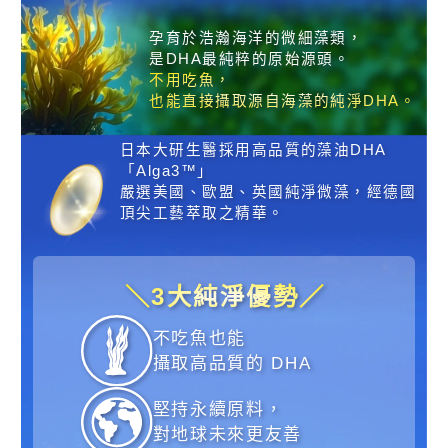
孕育於浩瀚海洋的微細藻類，
是DHA最純粹的原始源頭。
不用吃魚，
也能直接攝取源自海藻的純淨DHA。
日本大研生醫採用高品質的藻油DHA
「Alga3™」
嚴選美國、歐盟、英國純淨微藻，經德國
頂尖工藝萃取之精華。
＼3大純淨優勢／
不吃魚也能
攝取高品質的 DHA
堅持永續原料，
對地球未來更友善