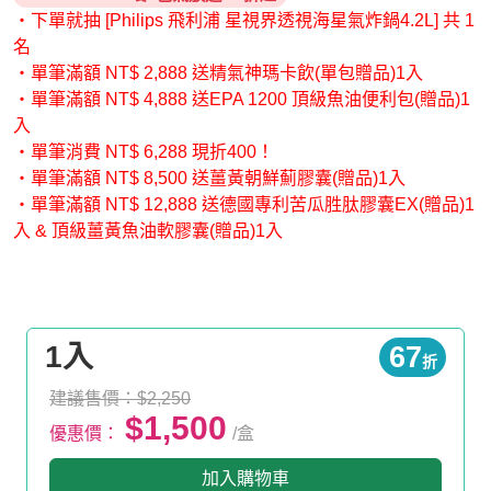
・下單就抽 [Philips 飛利浦 星視界透視海星氣炸鍋4.2L] 共 1
名
・單筆滿額 NT$ 2,888 送精氣神瑪卡飲(單包贈品)1入
・單筆滿額 NT$ 4,888 送EPA 1200 頂級魚油便利包(贈品)1
入
・單筆消費 NT$ 6,288 現折400！
・單筆滿額 NT$ 8,500 送薑黃朝鮮薊膠囊(贈品)1入
・單筆滿額 NT$ 12,888 送德國專利苦瓜胜肽膠囊EX(贈品)1
入 & 頂級薑黃魚油軟膠囊(贈品)1入
1入
67
折
建議售價：$2,250
$1,500
優惠價：
/盒
加入購物車