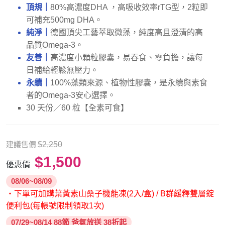
頂規｜
80%高濃度DHA ，高吸收效率rTG型，2粒即
可補充500mg DHA。
純淨｜
德國頂尖工藝萃取微藻，純度高且澄清的高
品質Omega-3。
友善｜
高濃度小顆粒膠囊，易吞食、零負擔，讓每
日補給輕鬆無壓力。
永續｜
100%藻類來源、植物性膠囊，是永續與素食
者的Omega-3安心選擇。
30 天份／60 粒【全素可食】
建議售價
$2,250
$1,500
優惠價
08/06~08/09
・下單可加購葉黃素山桑子機能凍(2入/盒) / B群緩釋雙層錠
便利包(每帳號限制領取1次)
07/29~08/14 88節 爸氣放送 38折起