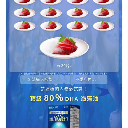
39片
約
※
※ 根據文部科學省「日本食品標準成分表（八訂）2023年增補版」，鮪魚生魚片1 片為 20g計算得出。
無法每天吃魚！
不愛吃魚...
請這樣的人務必試試！
80％
頂級
DHA 海藻油