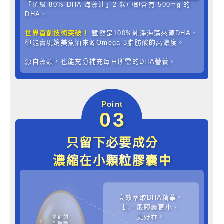
「頂級 80% DHA 海藻油」2 粒中即含有 500mg 的
DHA。
世界首創技術突破！
雖然是100%純淨海藻來源DHA，
卻能實現媲美魚油來源Omega-3脂肪酸的高濃度。
源自藻類，也能充分補充每日所需的DHA營養。
Point
03
只留下必要成分
濃縮在小顆粒膠囊中
高效萃取DHA精華，
比一般膠囊更小、
更好吞。
多餘的