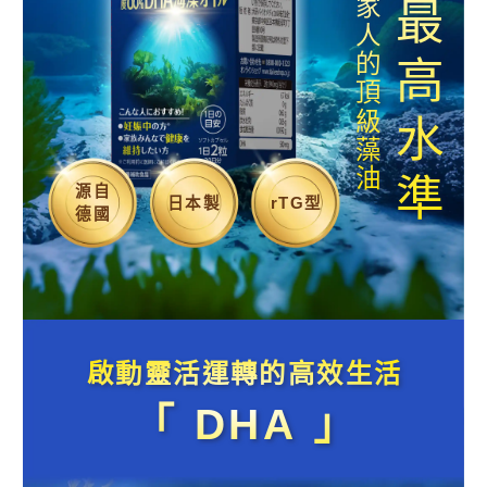
業界最高水準
守護全家人的頂級藻油
源自
日本製
rTG型
德國
啟動靈活運轉的高效生活
「 DHA 」