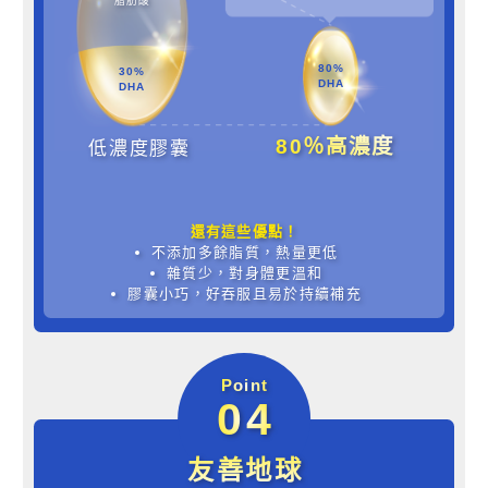
脂肪酸
80%
30%
DHA
DHA
80％高濃度
低濃度膠囊
還有這些優點！
不添加多餘脂質，熱量更低
雜質少，對身體更溫和
膠囊小巧，好吞服且易於持續補充
Point
04
友善地球