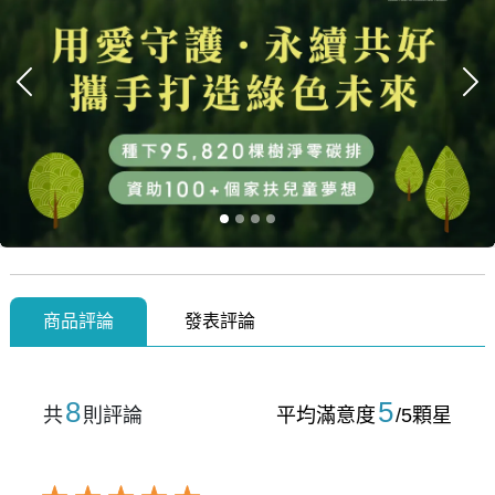
上一張
下
商品評論
發表評論
8
5
共
則評論
平均滿意度
/5顆星