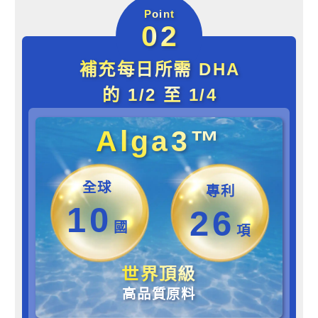
Point
02
補充每日所需 DHA
的 1/2 至 1/4
Alga3™
全球
專利
10
26
國
項
世界頂級
高品質原料