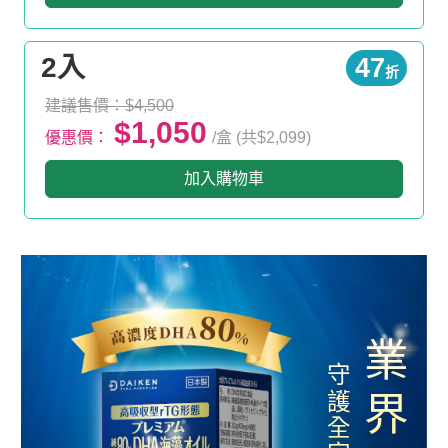
2入
47
折
建議售價：$4,500
$1,050
優惠價：
/盒 (共$2,099)
加入購物車