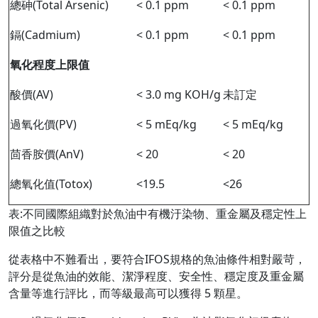
總砷(Total Arsenic)
< 0.1 ppm
< 0.1 ppm
鎘(Cadmium)
< 0.1 ppm
< 0.1 ppm
氧化程度上限值
酸價(AV)
< 3.0 mg KOH/g
未訂定
過氧化價(PV)
< 5 mEq/kg
< 5 mEq/kg
茴香胺價(AnV)
< 20
< 20
總氧化值(Totox)
<19.5
<26
表:不同國際組織對於魚油中有機汙染物、重金屬及穩定性上
限值之比較
從表格中不難看出，要符合IFOS規格的魚油條件相對嚴苛，
評分是從魚油的效能、潔淨程度、安全性、穩定度及重金屬
含量等進行評比，而等級最高可以獲得 5 顆星。