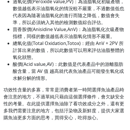
過氧化價(Peroxide value,PV)：為油脂氧化初級產物，
數值越低表示油脂氧化的情況較不嚴重，不過數值低也
代表因為隨著油脂氧化的進行而隨之降低，數值會失
準，所以必須納入其他的檢測數值綜合評估。
茴香胺價(Anisidine Value,AnV)：為油脂氧化次級產物
指標，同樣的數值越低表示油脂氧化情形不嚴重。
總氧化值(Total Oxidation,Totox)：經由 AnV + 2PV 所
計算出來的數值，所以此數值可以用來評估油脂整體的
氧化狀態。
酸價(Acid value,AV)：此數值是代表產品中的游離脂肪
酸含量，當 AV 值 越高就代表魚油產品可能發生氧化或
水解分解的情形。
功效性含量的多寡，常常是消費者第一時間選擇魚油產品時
會注意的地方，不過單純只藉由這個選擇條件，會欠缺安全
性的考量。在此提供選擇魚油除了看功效成分之外，還有更
多我們需要注意的地方，包括汙染物及新鮮度，提供大家選
購魚油更多方面的思考，買得安心，吃得放心。