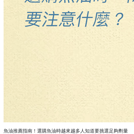
魚油推薦指南！選購魚油時越來越多人知道要挑選足夠劑量