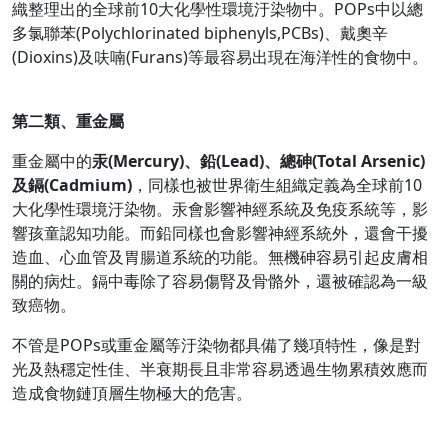
織整理出的全球前10大化學性環境汙染物中。POPs中以總
多氯聯苯(Polychlorinated biphenyls,PCBs)、戴奧辛
(Dioxins)及呋喃(Furans)等最容易出現在海洋性的食物中。
第二類、重金屬
重金屬中的
汞(Mercury)、鉛(Lead)、總砷(Total Arsenic)
及鎘(Cadmium)
，同樣也被世界衛生組織定義為全球前10
大化學性環境汙染物。汞會影響神經系統及免疫系統等，影
響孩童認知功能。而鉛同樣也會影響神經系統外，還會干擾
造血、心血管及胃腸道系統的功能。無機砷容易引起皮膚相
關的病灶。鎘中毒除了容易傷腎及骨骼外，還被確認為一級
致癌物。
不管是POPs或重金屬等汙染物都具備了幾項特性，像是對
光及熱穩定性佳、半衰期長且非常容易透過生物累積效應而
造成食物鏈頂層生物極大的危害。