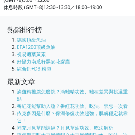
(GMT+8)9:00 ~ 22:00
休息時段 (GMT+8)12:30~13:30／18:00~19:00
熱銷排行榜
德國頂級魚油
EPA1200頂級魚油
視易適葉黃素
好攝力南瓜籽黑麥花膠囊
綜合鈣+D3 粉包
最新文章
滴雞精推薦怎麼挑？滴雞精功效、雞種差異與挑選重
點
番紅花能幫助入睡？番紅花功效、吃法、禁忌一次看
依克多因是什麼？保濕修復功效超強，肌膚穩定就靠
它！
補充月見草能調經？月見草油功效、吃法解析